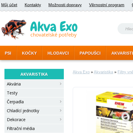
Můj účet
Kontakty
Možnosti dopravy
Věrnostní program
PSI
KOČKY
HLODAVCI
PAPOUŠCI
AKVARIST
Akva Exo
»
Akvaristika
»
Filtry vn
AKVARISTIKA
Akvária
Testy
Čerpadla
Chladící jednotky
Dekorace
Filtrační média