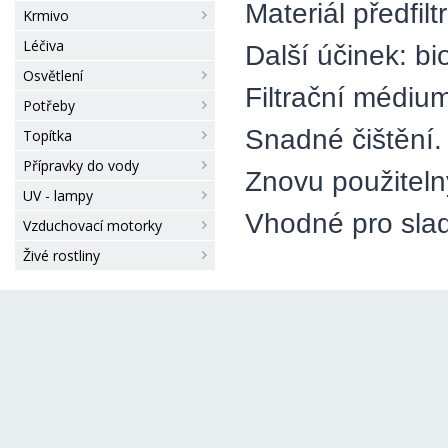
Materiál předfil
Krmivo
Léčiva
Další účinek: bi
Osvětlení
Filtrační médium
Potřeby
Snadné čištění.
Topítka
Přípravky do vody
Znovu použiteln
UV - lampy
Vhodné pro sla
Vzduchovací motorky
Živé rostliny