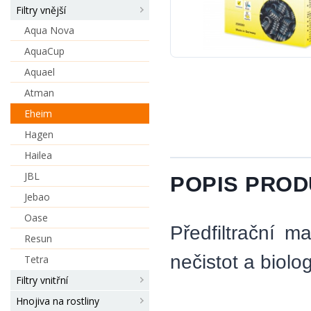
Filtry vnější
Aqua Nova
AquaCup
Aquael
Atman
Eheim
Hagen
Hailea
JBL
POPIS PRO
Jebao
Oase
Předfiltrační m
Resun
nečistot a biolog
Tetra
Filtry vnitřní
Hnojiva na rostliny