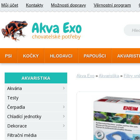
Můj účet
Kontakty
Možnosti dopravy
Věrnostní program
PSI
KOČKY
HLODAVCI
PAPOUŠCI
AKVARIST
Akva Exo
»
Akvaristika
»
Filtry vn
AKVARISTIKA
Akvária
Testy
Čerpadla
Chladící jednotky
Dekorace
Filtrační média