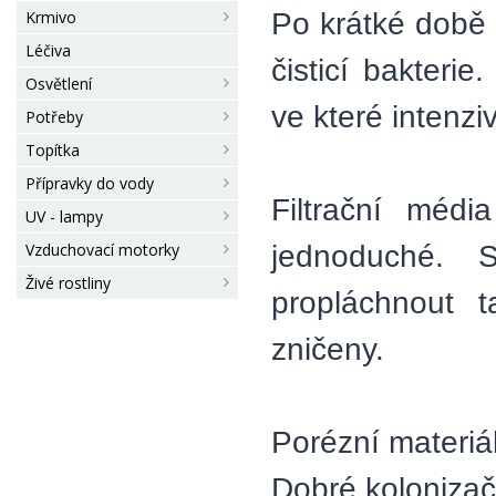
Po krátké době 
Krmivo
Léčiva
čisticí bakteri
Osvětlení
ve které intenziv
Potřeby
Topítka
Přípravky do vody
Filtrační médi
UV - lampy
jednoduché.
Vzduchovací motorky
Živé rostliny
propláchnout t
zničeny.
Porézní materiál
Dobré kolonizač