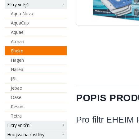
Filtry vnější
Aqua Nova
AquaCup
Aquael
Atman
Eheim
Hagen
Hailea
JBL
Jebao
POPIS PRO
Oase
Resun
Tetra
Pro filtr EHEIM 
Filtry vnitřní
Hnojiva na rostliny