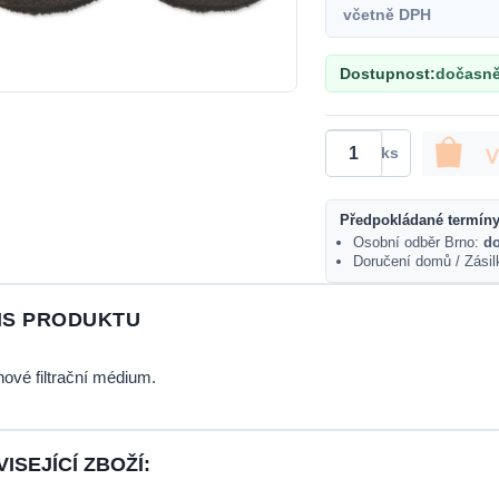
včetně DPH
Dostupnost:
dočasně
ks
Předpokládané termíny
Osobní odběr Brno:
d
Doručení domů / Zási
IS PRODUKTU
ové filtrační médium.
ISEJÍCÍ ZBOŽÍ: