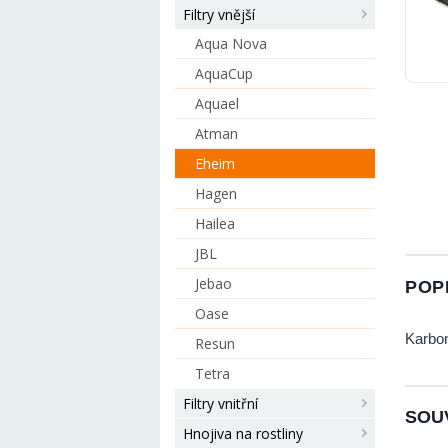
Filtry vnější
Aqua Nova
AquaCup
Aquael
Atman
Eheim
Hagen
Hailea
JBL
Jebao
POP
Oase
Karbon
Resun
Tetra
Filtry vnitřní
SOUV
Hnojiva na rostliny