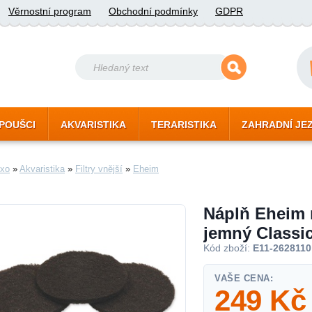
Věrnostní program
Obchodní podmínky
GDPR
POUŠCI
AKVARISTIKA
TERARISTIKA
ZAHRADNÍ JE
xo
»
Akvaristika
»
Filtry vnější
»
Eheim
Náplň Eheim 
jemný Classic
Kód zboží:
E11-2628110
VAŠE CENA:
249
Kč