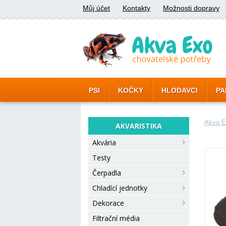
Můj účet
Kontakty
Možnosti dopravy
PSI
KOČKY
HLODAVCI
PA
Akva E
AKVARISTIKA
Akvária
Testy
Čerpadla
Chladící jednotky
Dekorace
Filtrační média