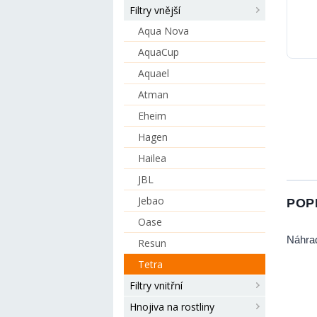
Filtry vnější
Aqua Nova
AquaCup
Aquael
Atman
Eheim
Hagen
Hailea
JBL
Jebao
POP
Oase
Náhrad
Resun
Tetra
Filtry vnitřní
Hnojiva na rostliny