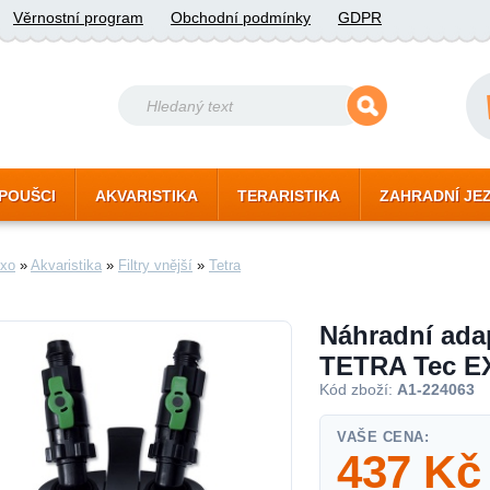
Věrnostní program
Obchodní podmínky
GDPR
POUŠCI
AKVARISTIKA
TERARISTIKA
ZAHRADNÍ JE
xo
»
Akvaristika
»
Filtry vnější
»
Tetra
Náhradní ada
TETRA Tec EX
Kód zboží:
A1-224063
VAŠE CENA:
437
Kč