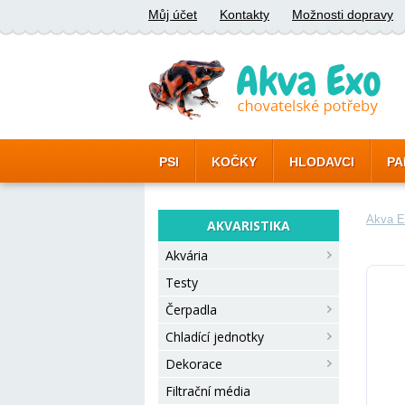
Můj účet
Kontakty
Možnosti dopravy
PSI
KOČKY
HLODAVCI
PA
Akva E
AKVARISTIKA
Akvária
Testy
Čerpadla
Chladící jednotky
Dekorace
Filtrační média