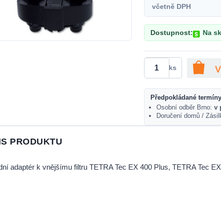
včetně DPH
Dostupnost:
Na sk
ks
Předpokládané termíny
Osobní odběr Brno:
v 
Doručení domů / Zási
IS PRODUKTU
ní adaptér k vnějšímu filtru TETRA Tec EX 400 Plus, TETRA Tec E