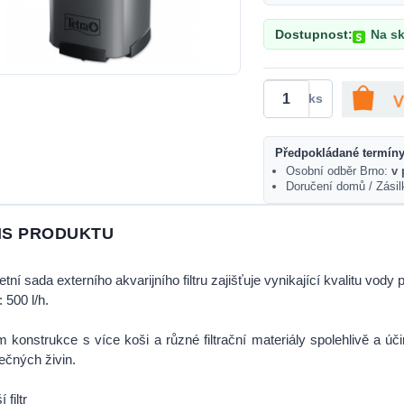
Dostupnost:
Na sk
ks
Předpokládané termíny
Osobní odběr Brno:
v 
Doručení domů / Zási
IS PRODUKTU
tní sada externího akvarijního filtru zajišťuje vynikající kvalitu vody
 500 l/h.
 konstrukce s více koši a různé filtrační materiály spolehlivě a ú
ečných živin.
 filtr