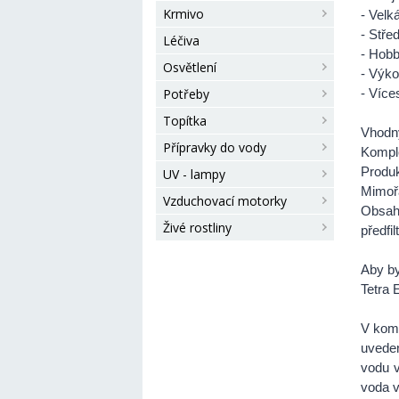
Krmivo
- Velk
- Stře
Léčiva
- Hob
Osvětlení
- Výko
Potřeby
- Víces
Topítka
Vhodný
Přípravky do vody
Komple
Produk
UV - lampy
Mimořá
Vzduchovací motorky
Obsahu
Živé rostliny
předfi
Aby by
Tetra 
V komp
uveden
vodu v
voda v