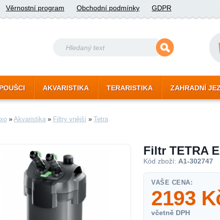
Věrnostní program
Obchodní podmínky
GDPR
POUŠCI
AKVARISTIKA
TERARISTIKA
ZAHRADNÍ JE
xo
»
Akvaristika
»
Filtry vnější
»
Tetra
Filtr TETRA E
Kód zboží:
A1-302747
VAŠE CENA:
2193
K
včetně DPH