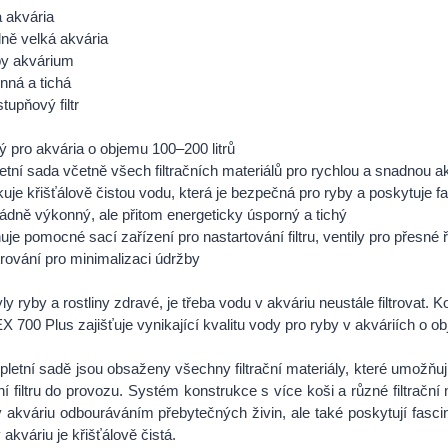
á akvária
dně velká akvária
by akvárium
nná a tichá
tupňový filtr
 pro akvária o objemu 100–200 litrů
tní sada včetně všech filtračních materiálů pro rychlou a snadnou ak
uje křišťálově čistou vodu, která je bezpečná pro ryby a poskytuje fa
dně výkonný, ale přitom energeticky úsporný a tichý
je pomocné sací zařízení pro nastartování filtru, ventily pro přesné 
ltrování pro minimalizaci údržby
ly ryby a rostliny zdravé, je třeba vodu v akváriu neustále filtrovat. K
EX 700 Plus zajišťuje vynikající kvalitu vody pro ryby v akváriích o o
letní sadě jsou obsaženy všechny filtrační materiály, které umožňuj
í filtru do provozu. Systém konstrukce s více koši a různé filtrační m
 akváriu odbouráváním přebytečných živin, ale také poskytují fascinu
 akváriu je křišťálově čistá.