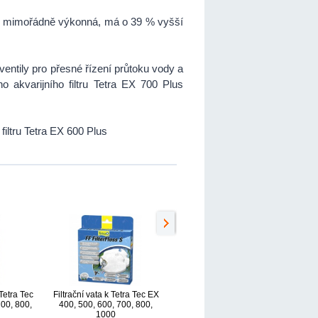
lus mimořádně výkonná, má o 39 % vyšší
ventily pro přesné řízení průtoku vody a
ho akvarijního filtru Tetra EX 700 Plus
iltru Tetra EX 600 Plus
Tetra Tec
Filtrační vata k Tetra Tec EX
Náplň uhlí aktivní Tetra Tec
00, 800,
400, 500, 600, 700, 800,
EX 400, 500, 600, 700, 800,
h
1000
1000, 1200, 1500