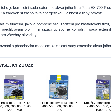
toho je kompletní sada externího akvarijního filtru Tetra EX 700 P
 * a zároveň si zachovává energetickou účinnost a tichý provoz.
alším funkcím, jako je pomocné sací zařízení pro nastartování filtru, 
 předfiltrování pro minimalizaci údržby, je kompletní sada externí
í pro všechny akvaristy.
rovnání s předchozím modelem kompletní sady externího akvarijního f
ISEJÍCÍ ZBOŽÍ:
o Balls Tetra Tec EX 400,
Filtr biologický Tetra Tec EX
Kroužky keramické 
0, 600, 700, 800, 1000,
400, 500, 600, 700, 800,
EX 400, 500, 600, 7
1200, 1500
1000
1000, 1200