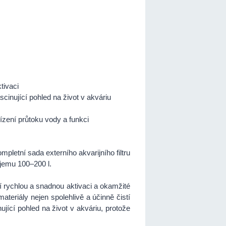
tivaci
scinující pohled na život v akváriu
řízení průtoku vody a funkci
ompletní sada externího akvarijního filtru
bjemu 100–200 l.
í rychlou a snadnou aktivaci a okamžité
ateriály nejen spolehlivě a účinně čistí
jící pohled na život v akváriu, protože