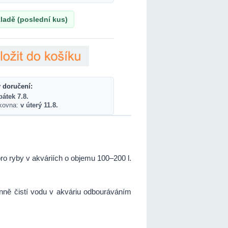
ladě (poslední kus)
 doručení:
pátek 7.8.
lkovna:
v úterý 11.8.
 pro ryby v akváriích o objemu 100–200 l.
činně čistí vodu v akváriu odbouráváním