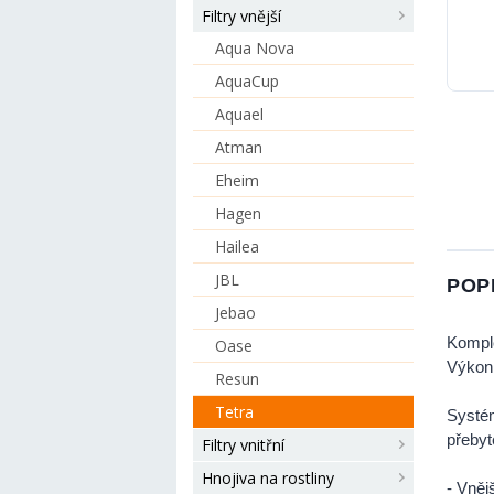
Filtry vnější
Aqua Nova
AquaCup
Aquael
Atman
Eheim
Hagen
Hailea
JBL
POP
Jebao
Komple
Oase
Výkon:
Resun
Tetra
Systém
přebyt
Filtry vnitřní
Hnojiva na rostliny
- Vnější