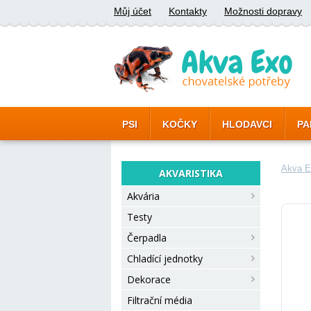
Můj účet
Kontakty
Možnosti dopravy
PSI
KOČKY
HLODAVCI
PA
Akva E
AKVARISTIKA
Akvária
Testy
Čerpadla
Chladící jednotky
Dekorace
Filtrační média