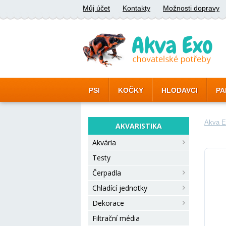
Můj účet
Kontakty
Možnosti dopravy
PSI
KOČKY
HLODAVCI
PA
Akva E
AKVARISTIKA
Akvária
Testy
Čerpadla
Chladící jednotky
Dekorace
Filtrační média