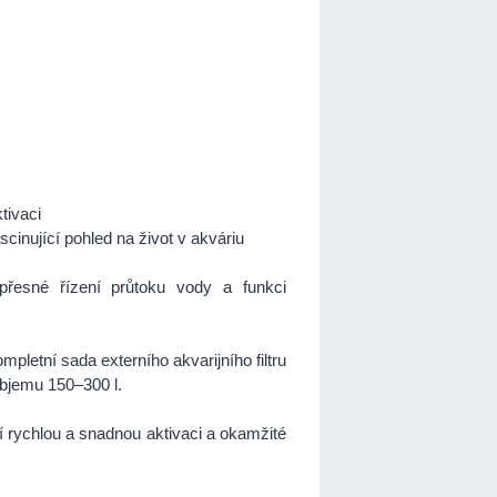
tivaci
scinující pohled na život v akváriu
 přesné řízení průtoku vody a funkci
ompletní sada externího akvarijního filtru
 objemu 150–300 l.
í rychlou a snadnou aktivaci a okamžité