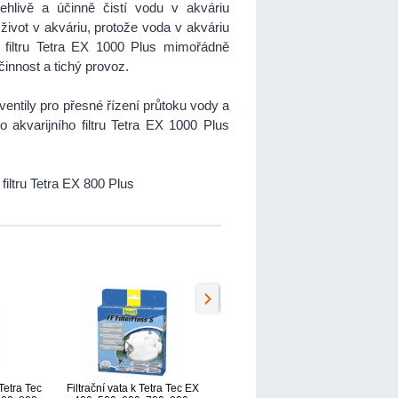
ehlivě a účinně čistí vodu v akváriu
život v akváriu, protože voda v akváriu
o filtru Tetra EX 1000 Plus mimořádně
innost a tichý provoz.
ventily pro přesné řízení průtoku vody a
o akvarijního filtru Tetra EX 1000 Plus
iltru Tetra EX 800 Plus
Tetra Tec
Filtrační vata k Tetra Tec EX
Náplň uhlí aktivní Tetra Tec