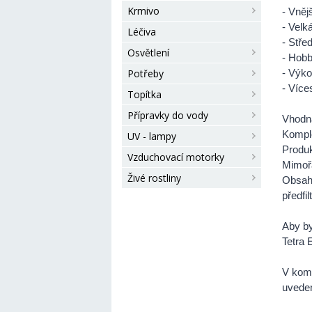
Krmivo
- Vnější
- Velk
Léčiva
- Stře
Osvětlení
- Hob
Potřeby
- Výko
- Víces
Topítka
Přípravky do vody
Vhodná
Komple
UV - lampy
Produk
Vzduchovací motorky
Mimořá
Živé rostliny
Obsah
předfi
Aby by
Tetra 
V komp
uveden