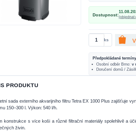
11.08.20
Dostupnost:
(objednat 
ks
Předpokládané termíny
Osobní odběr Brno:
v 
Doručení domů / Zási
IS PRODUKTU
tní sada externího akvarijního filtru Tetra EX 1000 Plus zajišťuje vyn
mu 150–300 l. Výkon: 540 l/h.
 konstrukce s více koši a různé filtrační materiály spolehlivě a ú
ečných živin.