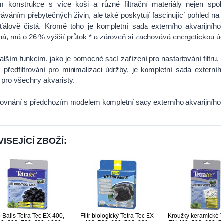
m konstrukce s více koši a různé filtrační materiály nejen spol
áváním přebytečných živin, ale také poskytují fascinující pohled na 
šťálově čistá. Kromě toho je kompletní sada externího akvarijníh
á, má o 26 % vyšší průtok * a zároveň si zachovává energetickou úč
alším funkcím, jako je pomocné sací zařízení pro nastartování filtru, 
 předfiltrování pro minimalizaci údržby, je kompletní sada externíh
í pro všechny akvaristy.
rovnání s předchozím modelem kompletní sady externího akvarijního f
ISEJÍCÍ ZBOŽÍ:
o Balls Tetra Tec EX 400,
Filtr biologický Tetra Tec EX
Kroužky keramické 