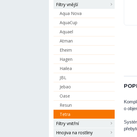
Filtry vnější
Aqua Nova
AquaCup
Aquael
Atman
Eheim
Hagen
Hailea
JBL
POP
Jebao
Oase
Komple
Resun
o obje
Tetra
Systém
Filtry vnitřní
přebyt
Hnojiva na rostliny