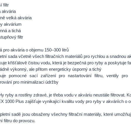
 filtr
á akvária
dně velká akvária
by akvárium
nná a tichá
tupňový filtr
 pro akvária o objemu 150–300 litrů
tní sada včetně všech filtračních materiálů pro rychlou a snadnou ak
uje křišťálově čistou vodu, která je bezpečná pro ryby a poskytuje fa
dně výkonný, ale přitom energeticky úsporný a tichý
uje pomocné sací zařízení pro nastartování filtru, ventily pro
ltrování pro minimalizaci údržby
ly ryby a rostliny zdravé, je třeba vodu v akváriu neustále filtrovat. K
EX 1000 Plus zajišťuje vynikající kvalitu vody pro ryby v akváriích o
letní sadě jsou obsaženy všechny filtrační materiály, které umožňuj
í filtru do provozu.