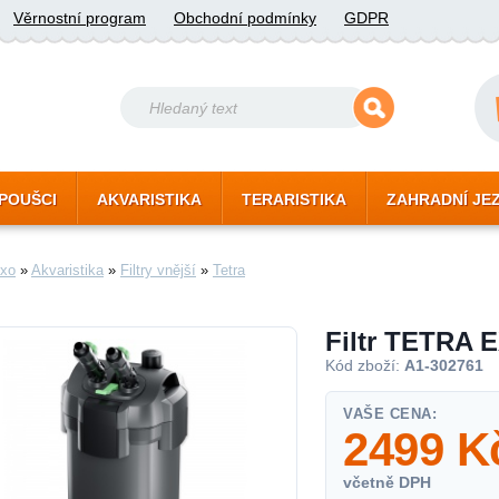
Věrnostní program
Obchodní podmínky
GDPR
POUŠCI
AKVARISTIKA
TERARISTIKA
ZAHRADNÍ JE
xo
»
Akvaristika
»
Filtry vnější
»
Tetra
Filtr TETRA E
Kód zboží:
A1-302761
VAŠE CENA:
2499
K
včetně DPH