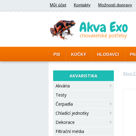
Můj účet
Kontakty
Možnosti dopravy
PSI
KOČKY
HLODAVCI
PA
Akva E
AKVARISTIKA
Akvária
Testy
Čerpadla
Chladící jednotky
Dekorace
Filtrační média