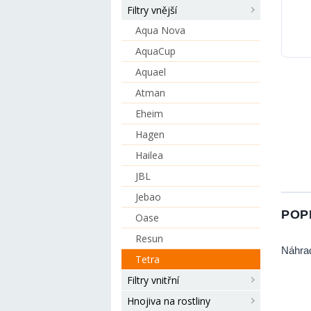
Filtry vnější
Aqua Nova
AquaCup
Aquael
Atman
Eheim
Hagen
Hailea
JBL
Jebao
POP
Oase
Resun
Náhrad
Tetra
Filtry vnitřní
Hnojiva na rostliny