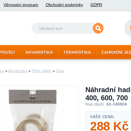
Věrnostní program
Obchodní podmínky
GDPR
POUŠCI
AKVARISTIKA
TERARISTIKA
ZAHRADNÍ JE
xo
»
Akvaristika
»
Filtry vnější
»
Tetra
Náhradní hadi
400, 600, 700
Kód zboží:
A1-145924
VAŠE CENA:
288
Kč