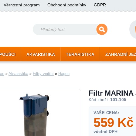
Věrnostní program
Obchodní podmínky
GDPR
POUŠCI
AKVARISTIKA
TERARISTIKA
ZAHRADNÍ JE
xo
»
Akvaristika
»
Filtry vnitřní
»
Hagen
Filtr MARINA 
Kód zboží:
101-105
VAŠE CENA:
559
Kč
včetně DPH