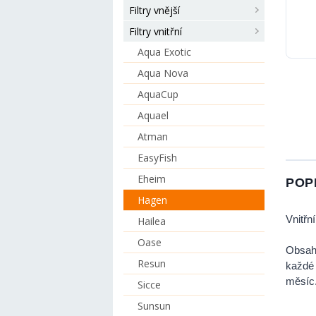
Filtry vnější
Filtry vnitřní
Aqua Exotic
Aqua Nova
AquaCup
Aquael
Atman
EasyFish
Eheim
POP
Hagen
Vnitřn
Hailea
Oase
Obsahu
Resun
každé
měsíc.
Sicce
Sunsun