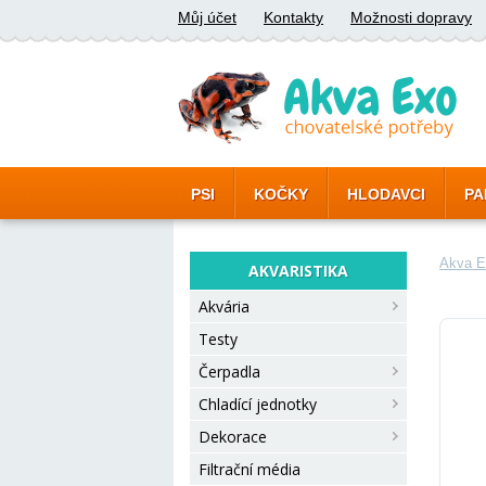
Můj účet
Kontakty
Možnosti dopravy
PSI
KOČKY
HLODAVCI
PA
Akva E
AKVARISTIKA
Akvária
Testy
Čerpadla
Chladící jednotky
Dekorace
Filtrační média