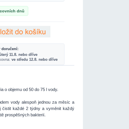
acovních dnů
 doručení:
úterý 11.8. nebo dříve
lkovna:
ve středu 12.8. nebo dříve
ária o objemu od 50 do 75 l vody.
roudem vody alespoň jednou za měsíc a
j čistit každé 2 týdny a vyměnit každý
tě prospěšných bakterií.