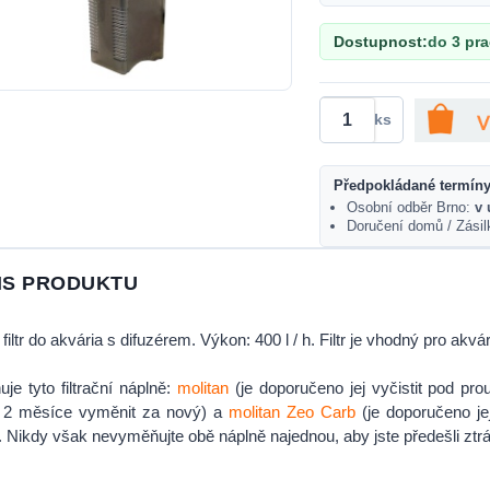
Dostupnost:
do 3 pr
ks
Předpokládané termíny
Osobní odběr Brno:
v 
Doručení domů / Zási
IS PRODUKTU
í filtr do akvária s difuzérem. Výkon: 400 l / h. Filtr je vhodný pro akv
je tyto filtrační náplně:
molitan
(je doporučeno jej vyčistit pod p
 2 měsíce vyměnit za nový) a
molitan Zeo Carb
(je doporučeno je
 Nikdy však nevyměňujte obě náplně najednou, aby jste předešli ztrá