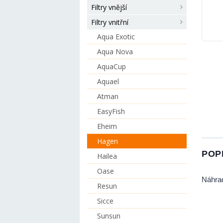
Filtry vnější
Filtry vnitřní
Aqua Exotic
Aqua Nova
AquaCup
Aquael
Atman
EasyFish
Eheim
Hagen
POP
Hailea
Oase
Náhrad
Resun
Sicce
Sunsun