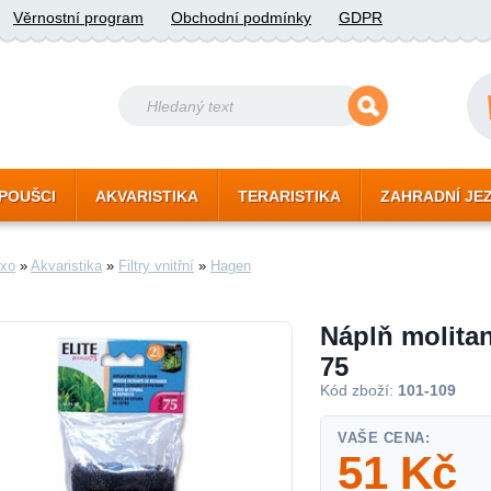
Věrnostní program
Obchodní podmínky
GDPR
POUŠCI
AKVARISTIKA
TERARISTIKA
ZAHRADNÍ JE
xo
»
Akvaristika
»
Filtry vnitřní
»
Hagen
Náplň molitan
75
Kód zboží:
101-109
VAŠE CENA:
51
Kč