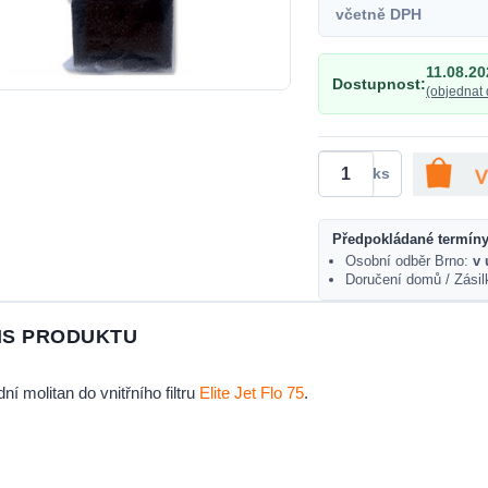
včetně DPH
11.08.20
Dostupnost:
(objednat 
ks
Předpokládané termíny
Osobní odběr Brno:
v 
Doručení domů / Zási
IS PRODUKTU
ní molitan do vnitřního filtru
Elite Jet Flo 75
.