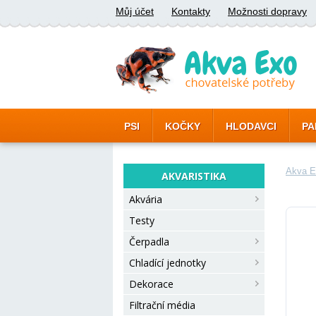
Můj účet
Kontakty
Možnosti dopravy
PSI
KOČKY
HLODAVCI
PA
Akva E
AKVARISTIKA
Akvária
Testy
Čerpadla
Chladící jednotky
Dekorace
Filtrační média