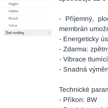
Hagen
Hailea
- Příjemný, pl
Resun
Tetra
membrán umožní 
Živé rostliny
- Energeticky ús
- Zdarma: zpětný
- Vibrace tlumíc
- Snadná výmě
Technické param
- Příkon: 8W