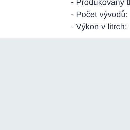
- Produkovaný t
- Počet vývodů:
- Výkon v litrch: