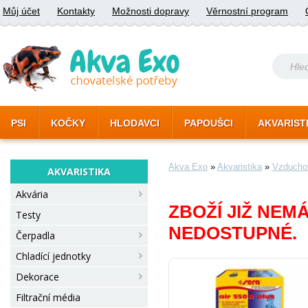
Můj účet
Kontakty
Možnosti dopravy
Věrnostní program
PSI
KOČKY
HLODAVCI
PAPOUŠCI
AKVARIST
Akva Exo
»
Akvaristika
»
Vzducho
AKVARISTIKA
Akvária
ZBOŽÍ JIŽ NEM
Testy
NEDOSTUPNÉ.
Čerpadla
Chladící jednotky
Dekorace
Filtrační média