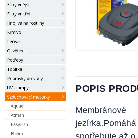
Filtry vnější
Filtry vnitřní
Hnojiva na rostliny
Krmivo
Léčiva
Osvětlení
Potřeby
Topítka
Přípravky do vody
POPIS PRO
UV - lampy
Vzduchovací motorky
Aquael
Membránové 
Atman
jezírka.Pomáhá
EasyFish
Eheim
spotřebuje až 