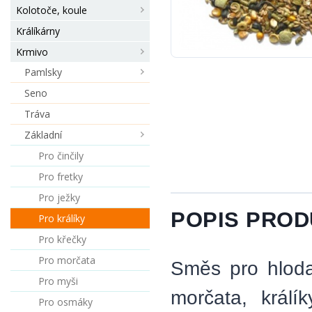
Kolotoče, koule
Králíkárny
Krmivo
Pamlsky
Seno
Tráva
Základní
Pro činčily
Pro fretky
Pro ježky
POPIS PRO
Pro králíky
Pro křečky
Pro morčata
Směs pro hloda
Pro myši
morčata, králí
Pro osmáky