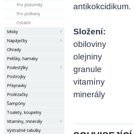
antikokcidikum.
Pro pískomily
Pro potkany
Ostatní
Složení:
Misky
Napáječky
obiloviny
Ohrady
olejniny
Pelíšky, hamaky
granule
Podestýlky
Postrojky
vitamíny
Přepravky
minerály
Prolézačky
Šampóny
Toalety, koupelny
Vitamíny, minerály
Výstražné tabulky