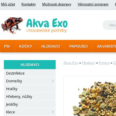
Můj účet
Kontakty
Možnosti dopravy
Věrnostní program
PSI
KOČKY
HLODAVCI
PAPOUŠCI
AKVARIST
Akva Exo
»
Hlodavci
»
Krmivo
»
Z
HLODAVCI
Dezinfekce
Domečky
Hračky
Hřebeny, nůžky
Jesličky
Klece