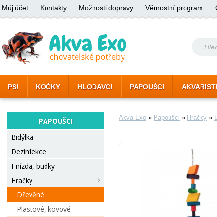
Můj účet
Kontakty
Možnosti dopravy
Věrnostní program
PSI
KOČKY
HLODAVCI
PAPOUŠCI
AKVARIST
Akva Exo
»
Papoušci
»
Hračky
»
PAPOUŠCI
Bidýlka
Dezinfekce
Hnízda, budky
Hračky
Dřevěné
Plastové, kovové