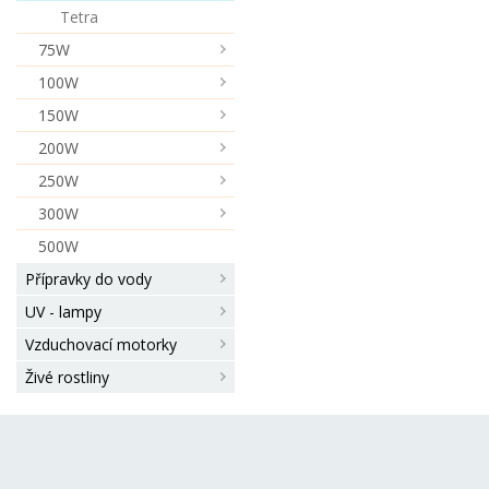
tlačítko obklopené kroužkem
Tetra
LED indikací nastavení teplot
Moderní celoplastový ohříva
75W
termostatem. Mimořádně
100W
odolné proti mechanickému
poškození. Jejich tvar dovolu
150W
snadnou instalaci v akváriu.
Mohou být také nainstalova
200W
vodorovně – to je ideální
250W
například pro akvaterárium s
želvami. absolutně nerozbitn
300W
široký rozsah precizní regula
500W
20-33 °C plně ponorné velmi
malá velikost, tenké pouze 9
Přípravky do vody
mm, vysoké 16,3 cm dvojitý
UV - lampy
závěs bezpečný pro ryby
(žádné popál
Vzduchovací motorky
Živé rostliny