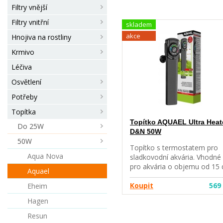
Filtry vnější
Filtry vnitřní
skladem
akce
Hnojiva na rostliny
Krmivo
Léčiva
Osvětlení
Potřeby
Topítka
Topítko AQUAEL Ultra Heat
Do 25W
D&N 50W
50W
Topítko s termostatem pro
Aqua Nova
sladkovodní akvária. Vhodné
pro akvária o objemu od 15
Aquael
50 l vody. Denní a noční mód
simulace přirozené amplitud
Koupit
569
Eheim
teploty. Topítko lze snadno
Hagen
ovládat pomocí systému ON
TOUCH, který obsahuje jedn
Resun