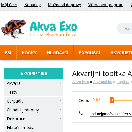
Můj účet
Kontakty
Možnosti dopravy
Věrnostní program
PSI
KOČKY
HLODAVCI
PAPOUŠCI
AKVARIST
Akvarijní topítka
AKVARISTIKA
Akva Exo
»
Akvaristika
»
Topítka
Akvária
Testy
Cena:
Čerpadla
Chladící jednotky
Řadit:
Dekorace
Filtrační média