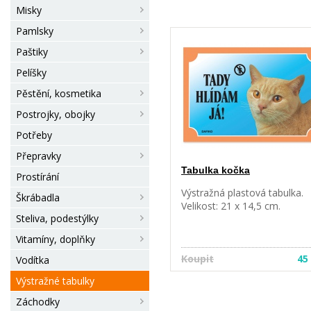
Misky
Pamlsky
Paštiky
Pelíšky
Pěstění, kosmetika
Postrojky, obojky
Potřeby
Přepravky
Tabulka kočka
Prostírání
Výstražná plastová tabulka.
Škrábadla
Velikost: 21 x 14,5 cm.
Steliva, podestýlky
Vitamíny, doplňky
Koupit
45
Vodítka
Výstražné tabulky
Záchodky