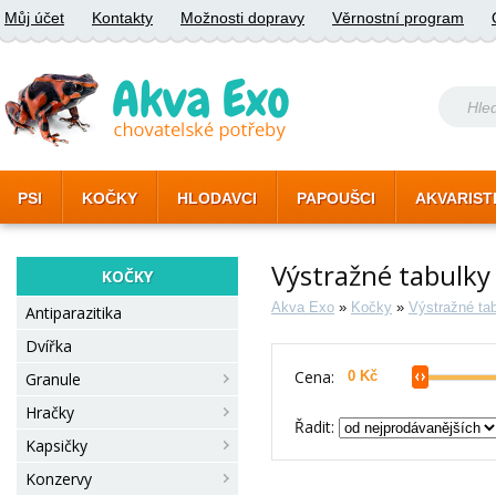
Můj účet
Kontakty
Možnosti dopravy
Věrnostní program
PSI
KOČKY
HLODAVCI
PAPOUŠCI
AKVARIST
Výstražné tabulky
KOČKY
Akva Exo
»
Kočky
»
Výstražné ta
Antiparazitika
Dvířka
Cena:
Granule
Hračky
Řadit:
Kapsičky
Konzervy