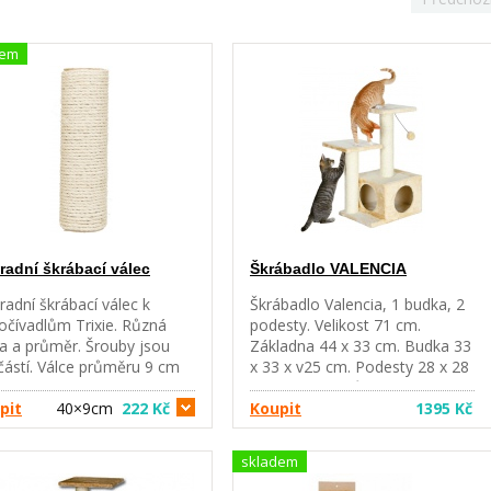
dem
radní škrábací válec
Škrábadlo VALENCIA
adní škrábací válec k
Škrábadlo Valencia, 1 budka, 2
očívadlům Trixie. Různá
podesty. Velikost 71 cm.
a a průměr. Šrouby jsou
Základna 44 x 33 cm. Budka 33
částí. Válce průměru 9 cm
x 33 x v25 cm. Podesty 28 x 28
í šroubení M8, válce 11 cm
cm. Sloupky průměr 9 cm,
í šroub M10.
pit
40×9cm
222 Kč
výška 43 cm. Barva béžové.
Koupit
1395 Kč
skladem