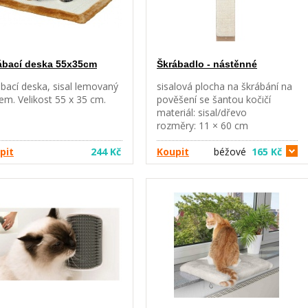
ábací deska 55x35cm
Škrábadlo - nástěnné
bací deska, sisal lemovaný
sisalová plocha na škrábání na
em. Velikost 55 x 35 cm.
pověšení se šantou kočičí
materiál: sisal/dřevo
rozměry: 11 × 60 cm
pit
244 Kč
Koupit
béžové
165 Kč