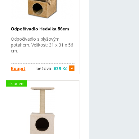
Odpočívadlo Hedvika 56cm
Odpočívadlo s plyšovým
potahem. Velikost: 31 x 31 x 56
cm.
Koupit
béžová
639 Kč
skladem