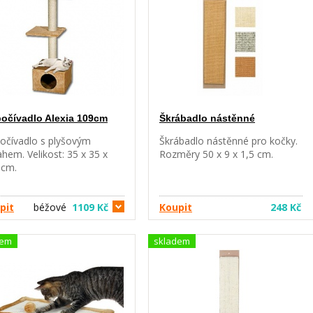
očívadlo Alexia 109cm
Škrábadlo nástěnné
očívadlo s plyšovým
Škrábadlo nástěnné pro kočky.
hem. Velikost: 35 x 35 x
Rozměry 50 x 9 x 1,5 cm.
 cm.
pit
béžové
1109 Kč
Koupit
248 Kč
dem
skladem