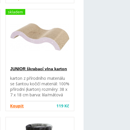
skladem
JUNIOR škrabací vlna karton
karton z přírodního materiálu
se šantou kočičí materiál: 100%
přírodní (karton) rozměry: 38 x
7 x 18 cm barva: lila/mátová
Koupit
119 Kč