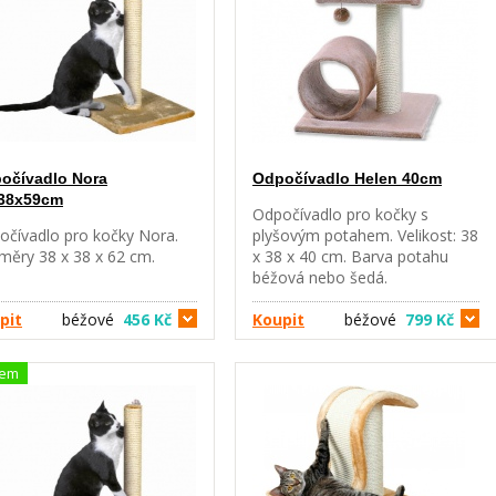
očívadlo Nora
Odpočívadlo Helen 40cm
38x59cm
Odpočívadlo pro kočky s
očívadlo pro kočky Nora.
plyšovým potahem. Velikost: 38
měry 38 x 38 x 62 cm.
x 38 x 40 cm. Barva potahu
béžová nebo šedá.
pit
béžové
456 Kč
Koupit
béžové
799 Kč
dem