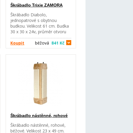
Škrábadlo Trixie ZAMORA
Škrábadlo Diabolo,
jednopatrové s obytnou
budkou. Velikost 61 cm. Budka
30 x 30 x 24v, průměr otvoru
18 cm, horní deska 30 x 30 cm.
Koupit
béžová
841 Kč
Škrábadlo nástěnné, rohové
Škrábadlo nástěnné, rohové,
béžové. Velikost 23 x 49 cm.