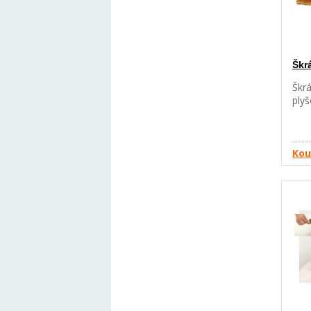
Škr
Škrá
plyš
Kou