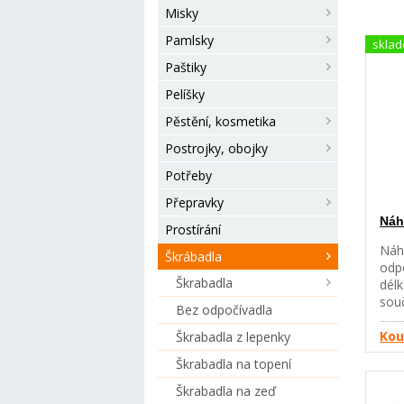
Misky
Pamlsky
skla
Paštiky
Pelíšky
Pěstění, kosmetika
Postrojky, obojky
Potřeby
Přepravky
Náh
Prostírání
Náhr
Škrábadla
odp
Škrabadla
délk
sou
Bez odpočívadla
maj
maj
Kou
Škrabadla z lepenky
Škrabadla na topení
Škrabadla na zeď