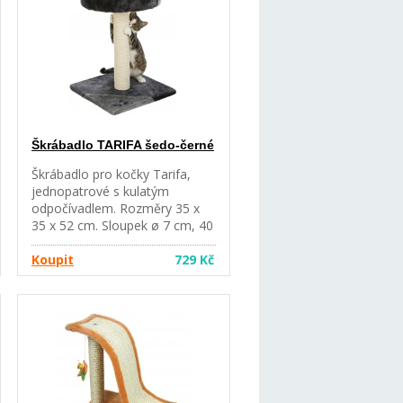
Škrábadlo TARIFA šedo-černé
Škrábadlo pro kočky Tarifa,
jednopatrové s kulatým
odpočívadlem. Rozměry 35 x
35 x 52 cm. Sloupek ø 7 cm, 40
cm. Horní část ø 37 cm.
Koupit
729 Kč