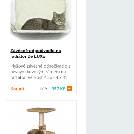
Závěsné odpočívadlo na
radiátor De LUXE
Plyšové závěsné odpočívadlo s
pevným kovovým rámem na
radiátor. Velikost 45 x 24 x 31
cm. Upevnění je nastavitelné na
deskové radiátory. Šířka
Koupit
bílé
357 Kč
radiátoru 10 až 12 cm.