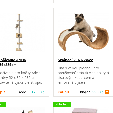
očívadlo Adela
Škrábací VLNA Wavy
35x285cm
vlna s velkou plochou pro
očívadlo pro kočky Adela.
obrušování drápků vlna pokrytá
měry 52 x 35 x 285 cm.
sisalovým kobercem a
avitelná výška dle stropu.
lemovaná plyšem
měry: 4 x deska 34 x 34 cm,
materiál: plyš, sisal
boudička 34 x 34 x 23 cm, 5
pit
šedé
1799 Kč
rozměry: 29 x 18 x 50 cm
Koupit
hnědá
558 Kč
loupek 40 cm. Váha
rozměry základny: 29 x 50 cm
čívadla je 14,34 kg.
dem
skladem