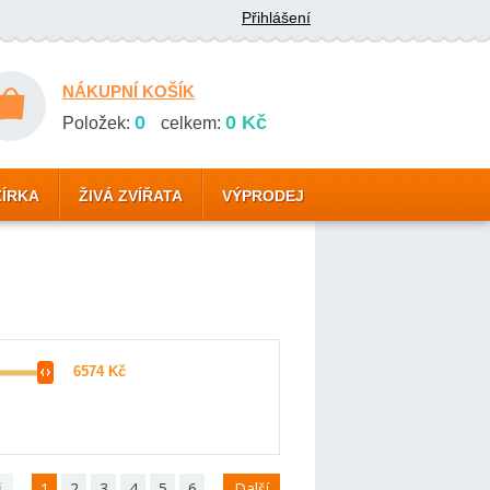
Přihlášení
NÁKUPNÍ KOŠÍK
0
0 Kč
Položek:
celkem:
ZÍRKA
ŽIVÁ ZVÍŘATA
VÝPRODEJ
í
1
2
3
4
5
6
Další