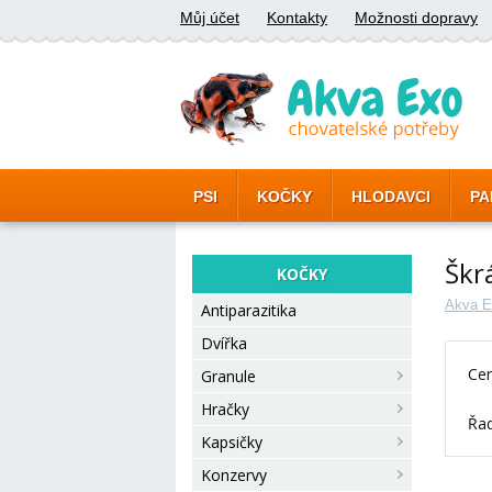
Můj účet
Kontakty
Možnosti dopravy
PSI
KOČKY
HLODAVCI
PA
Škr
KOČKY
Akva E
Antiparazitika
Dvířka
Cen
Granule
Hračky
Řad
Kapsičky
Konzervy