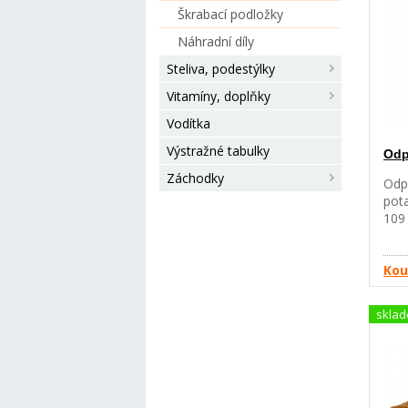
Škrabací podložky
Náhradní díly
Steliva, podestýlky
Vitamíny, doplňky
Vodítka
Výstražné tabulky
Odp
Záchodky
Odp
pota
109
Kou
skla