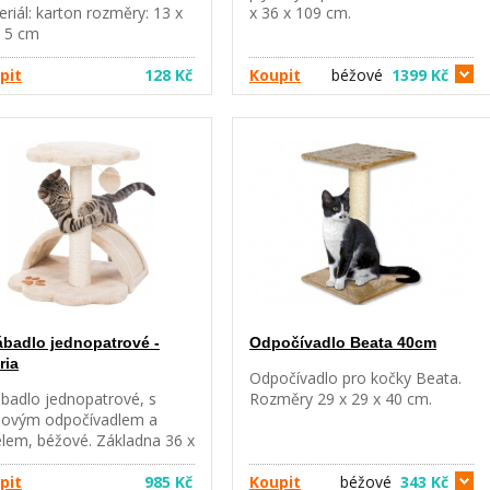
riál: karton rozměry: 13 x
x 36 x 109 cm.
x 5 cm
pit
128 Kč
Koupit
béžové
1399 Kč
ábadlo jednopatrové -
Odpočívadlo Beata 40cm
ria
Odpočívadlo pro kočky Beata.
ábadlo jednopatrové, s
Rozměry 29 x 29 x 40 cm.
hovým odpočívadlem a
elem, béžové. Základna 36 x
cm, sloupky ø 6 cm, výška
cm.
pit
985 Kč
Koupit
béžové
343 Kč