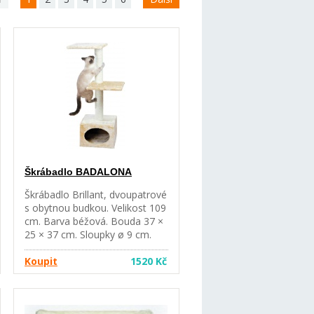
Škrábadlo BADALONA
Škrábadlo Brillant, dvoupatrové
s obytnou budkou. Velikost 109
cm. Barva béžová. Bouda 37 ×
25 × 37 cm. Sloupky ø 9 cm.
Horní a střední základna 36 ×
36 cm.
Koupit
1520 Kč