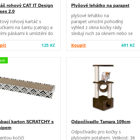
táč rohový CAT IT Design
Plyšové lehátko na parapet
ses 2.0
plyšové lehátko na
tový rohový kartáč s
parapet umožní pohodlný
ičkami na šantu (catnip) a
výhled z okna kočky rády
cími páskami k umístění do
sledují ruch za oknem nebo se
. Poskytuje Vaší kočce
vyhřívají na parapetu potah je
é místo pro drbání.
pit
125 Kč
odnímatelný a lze ho vyprat
Koupit
491 Kč
oduše nainstalujete kartáč
snadné připevnění na parapet
potřebné výšky. Kartáč
měkké polstrování pro
dem
omáhá vyčesávat uvolněné
pohodlné ležení materiál: plyš
py, je vhodný pro stěny i
barva: světle šedá
ch rohy (volitelné
rozměry: 51x36cm
lušenství – šrouby nebo
cí pásky). Chcete-li kočku
vovat k drbání, stačí
tit trochu Catnipu do
rádky kartáče. Set
huje: 1. Odolný kartáč s
obníčkem na bylinný Catnip
ábací karton SCRATCHY s
Odpočívadlo Tamara 109cm
ržák 3. Lepící pásky 4.
nipem
a kočičí (Catnip)
Odpočívadlo pro kočky s
antou kočičí
plyšovým potahem. Velikost: 36