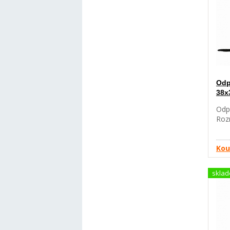
Odp
38x
Odp
Roz
Kou
skla