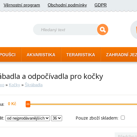
Věrnostní program
Obchodní podmínky
GDPR
POUŠCI
AKVARISTIKA
TERARISTIKA
ZAHRADNÍ JE
ábadla a odpočívadla pro kočky
xo
»
Kočky
»
Škrábadla
a:
it:
Pouze zboží skladem:
Předchoz