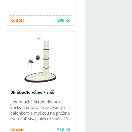
Koupit
290 Kč
Škrábadlo válec + míč
jednoduché škrabadlo pro
kočky a koťata se zavěšeným
balonkem a myškou na pružině
materiál: sisal, plyš rozměr: 40
x 30 cm barva: různá
Koupit
558 Kč