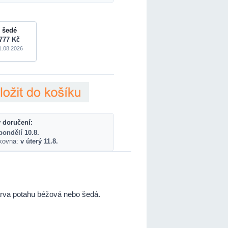
šedé
777 Kč
1.08.2026
 doručení:
pondělí 10.8.
lkovna:
v úterý 11.8.
arva potahu béžová nebo šedá.