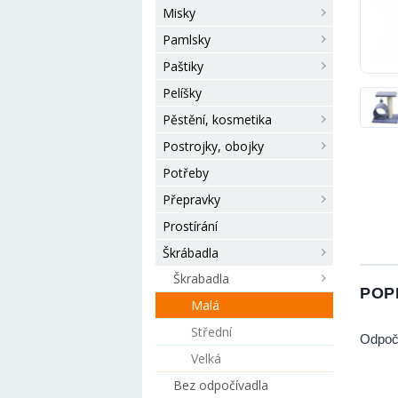
Misky
Pamlsky
Paštiky
Pelíšky
Pěstění, kosmetika
Postrojky, obojky
Potřeby
Přepravky
Prostírání
Škrábadla
Škrabadla
POP
Malá
Střední
Odpočí
Velká
Bez odpočívadla