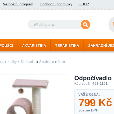
Věrnostní program
Obchodní podmínky
GDPR
POUŠCI
AKVARISTIKA
TERARISTIKA
ZAHRADNÍ JE
xo
»
Kočky
»
Škrábadla
»
Škrabadla
»
Malá
Odpočívadlo 
Kód zboží:
453-1101
VAŠE CENA:
799
Kč
včetně DPH