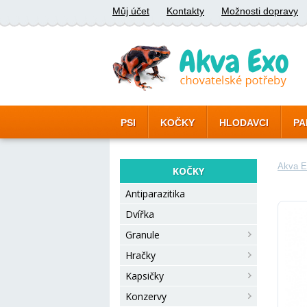
Můj účet
Kontakty
Možnosti dopravy
PSI
KOČKY
HLODAVCI
PA
Akva E
KOČKY
Antiparazitika
Dvířka
Granule
Hračky
Kapsičky
Konzervy