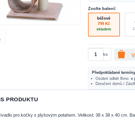
Zvolte balení:
béžové
799 Kč
1
skladem
ks
Předpokládané termíny
Osobní odběr Brno:
v 
Doručení domů / Zási
IS PRODUKTU
vadlo pro kočky s plyšovým potahem. Velikost: 38 x 38 x 40 cm. B