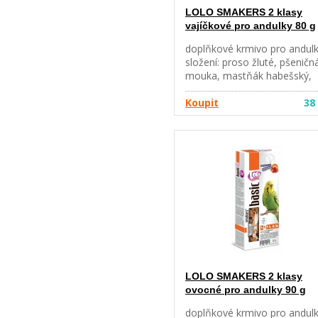
LOLO SMAKERS 2 klasy
vajíčkové pro andulky 80 g
doplňkové krmivo pro andul
složení: proso žluté, pšeničn
mouka, mastňák habešský,
kvasnice, sušená vejce
hmotnost: 80 g
Koupit
38
LOLO SMAKERS 2 klasy
ovocné pro andulky 90 g
doplňkové krmivo pro andul