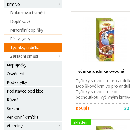
Krmivo
Dokrmovací směsi
Doplňkové
Minerální doplňky
Písky, grity
Tyčinky, srdíčka
Základní směsi
Napáječky
Tyčinka andulka ovocná
Osvětlení
Tyčinky s ovocem pro andulk
Podestýlky
Doplňkové krmivo pro andul
Podstavce pod klec
Tyčinky s ovocem jsou
pochoutkou, výživným krmi
Různé
a hračkou zároveň. Jsou
vyrobeny z bohaté směsi zrn
Koupit
32
Sezení
a dalších přírodních surovin,
Venkovní krmítka
včetně medu s přirozenými
skladem
zdroji vitamínů a minerálií a
Vitamíny