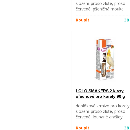
složení: proso žluté, proso
červené, pšeničná mouka,
semeno nigeru, saflorové
semeno, bezinka, sušený
Koupit
38
kokos, sušené jablko,
pomerančová kůra, kvasnice
Přísady: barviva analytické
složení: hrubý protein (min.)
10,6 %, hrubý tuk (min.) 3,1 
hrubá vláknina (max.) 5,3 %,
vlhkost (max.) 12,0 %, hrubý
popel (max.) 4,8 % hmotnost
90 g
LOLO SMAKERS 2 klasy
ořechové pro korely 90 g
doplňkové krmivo pro korely
složení: proso žluté, proso
červené, loupané arašídy,
světlice barvířská, čirok
červený, pšeničná mouka, o
Koupit
38