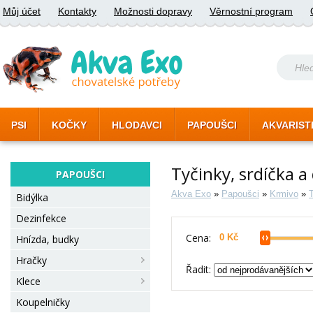
Můj účet
Kontakty
Možnosti dopravy
Věrnostní program
PSI
KOČKY
HLODAVCI
PAPOUŠCI
AKVARIST
Tyčinky, srdíčka a
PAPOUŠCI
Akva Exo
»
Papoušci
»
Krmivo
»
T
Bidýlka
Dezinfekce
Cena:
Hnízda, budky
Hračky
Řadit:
Klece
Koupelničky