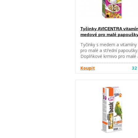
Tyčinky AVICENTRA vitamí
medové pro malé papoušk
Tyčinky s medem a vitamíny
pro malé a střední papoušky
Doplňkové krmivo pro malé 
střední papoušky. Krmný
návod: do klece zavěste 1-2
Koupit
32
tyčinky za týden. Složení:
semena, obiloviny, med,
minerální látky, vitamíny A, B
C, D, E. Jakostní znaky: vlhko
12%.