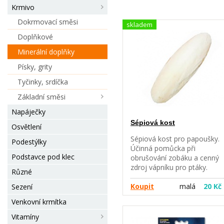
Krmivo
Dokrmovací směsi
skladem
Doplňkové
Minerální doplňky
Písky, grity
Tyčinky, srdíčka
Základní směsi
Napáječky
Sépiová kost
Osvětlení
Sépiová kost pro papoušky.
Podestýlky
Účinná pomůcka při
Podstavce pod klec
obrušování zobáku a cenný
zdroj vápníku pro ptáky.
Různé
Velikosti: malá - 8-10 cm velk
14-18 cm extra velká - 20-24
Koupit
malá
20 Kč
Sezení
cm
Venkovní krmítka
Vitamíny