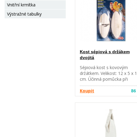
Vnitřní krmítka
Výstražné tabulky
Kost sépiová s držákem
dvojitá
Sépiová kost s kovovým
držátkem. Velikost: 12 x 5 x 1
cm. Účinná pomůcka při
obrušování zobáku a cenný
zdroj vápníku pro ptáky.
Koupit
86