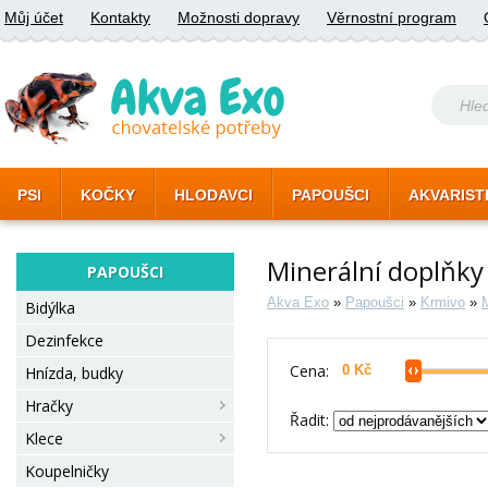
Můj účet
Kontakty
Možnosti dopravy
Věrnostní program
PSI
KOČKY
HLODAVCI
PAPOUŠCI
AKVARIST
Minerální doplňky
PAPOUŠCI
Akva Exo
»
Papoušci
»
Krmivo
»
M
Bidýlka
Dezinfekce
Cena:
Hnízda, budky
Hračky
Řadit:
Klece
Koupelničky