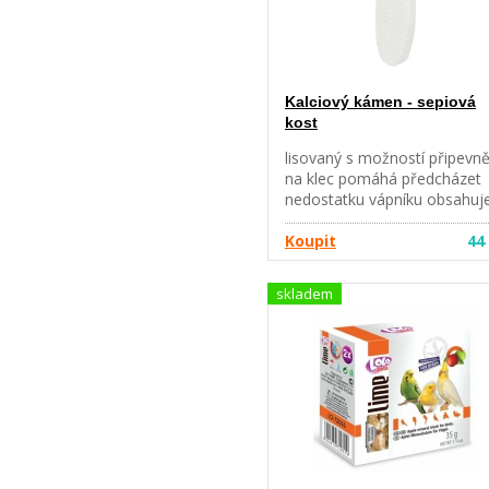
Kalciový kámen - sepiová
kost
lisovaný s možností připevně
na klec pomáhá předcházet
nedostatku vápníku obsahuje
síran vápenatý (74,5 %), prá
ze sépiové kosti (10 %)
Koupit
44
hmotnost: 40 g
skladem