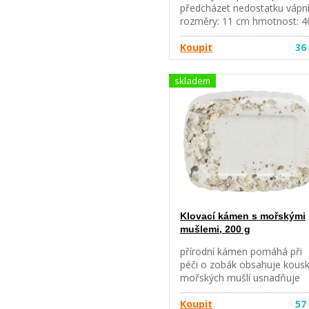
předcházet nedostatku vápn
rozměry: 11 cm hmotnost: 4
Koupit
36
skladem
Klovací kámen s mořskými
mušlemi, 200 g
přírodní kámen pomáhá při
péči o zobák obsahuje kous
mořských mušlí usnadňuje
přepeření určeno pro kakadu
papoušky
Koupit
57