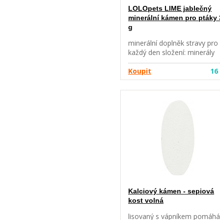
LOLOpets LIME jablečný
minerální kámen pro ptáky 
g
minerální doplněk stravy pro
každý den složení: minerály
99%, sušená jablka 1%
hmotnost: 35 g obsah bal.: 2
Koupit
16
Kalciový kámen - sepiová
kost volná
lisovaný s vápníkem pomáhá