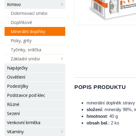
Krmivo
Dokrmovací směsi
Doplňkové
Minerální doplňky
Písky, grity
Tyčinky, srdíčka
Základní směsi
Napáječky
Osvětlení
Podestýlky
POPIS PRODUKTU
Podstavce pod klec
minerální doplněk stravy
Různé
složení:
minerály 98%, 
Sezení
hmotnost
: 40 g
Venkovní krmítka
obsah bal
.: 2 ks
Vitamíny