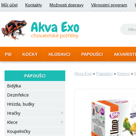
Můj účet
Kontakty
Možnosti dopravy
Věrnostní program
PSI
KOČKY
HLODAVCI
PAPOUŠCI
AKVARIST
Akva Exo
»
Papoušci
»
Krmivo
»
M
PAPOUŠCI
Bidýlka
Dezinfekce
Hnízda, budky
Hračky
Klece
Koupelničky