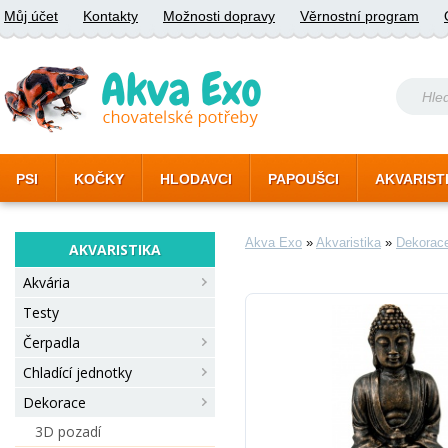
Můj účet
Kontakty
Možnosti dopravy
Věrnostní program
PSI
KOČKY
HLODAVCI
PAPOUŠCI
AKVARIST
Akva Exo
»
Akvaristika
»
Dekorac
AKVARISTIKA
Akvária
Testy
Čerpadla
Chladící jednotky
Dekorace
3D pozadí