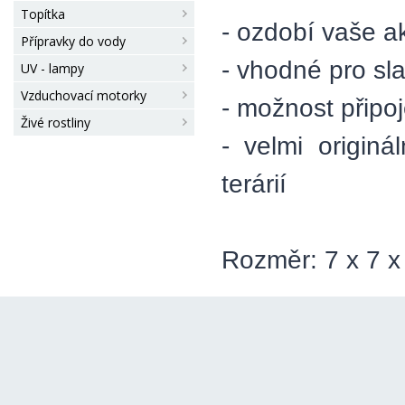
Topítka
- ozdobí vaše a
Přípravky do vody
- vhodné pro sl
UV - lampy
Vzduchovací motorky
- možnost přip
Živé rostliny
- velmi origin
terárií
Rozměr: 7 x 7 x