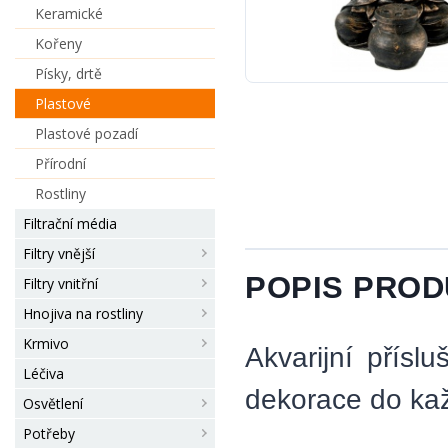
Keramické
Kořeny
Písky, drtě
Plastové
Plastové pozadí
Přírodní
Rostliny
Filtrační média
Filtry vnější
POPIS PRO
Filtry vnitřní
Hnojiva na rostliny
Krmivo
Akvarijní přísl
Léčiva
dekorace do kaž
Osvětlení
Potřeby