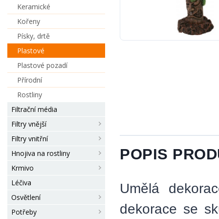
Keramické
Kořeny
Písky, drtě
Plastové
Plastové pozadí
Přírodní
Rostliny
Filtrační média
Filtry vnější
Filtry vnitřní
POPIS PRO
Hnojiva na rostliny
Krmivo
Léčiva
Umělá dekorac
Osvětlení
dekorace se sk
Potřeby