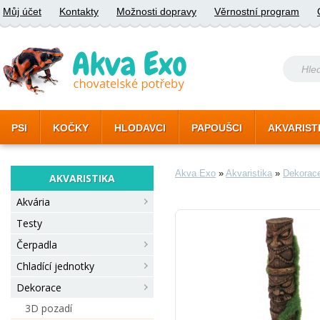
Můj účet
Kontakty
Možnosti dopravy
Věrnostní program
PSI
KOČKY
HLODAVCI
PAPOUŠCI
AKVARIST
Akva Exo
»
Akvaristika
»
Dekorac
AKVARISTIKA
Akvária
Testy
Čerpadla
Chladící jednotky
Dekorace
3D pozadí