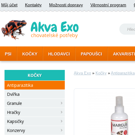
Můj účet
Kontakty
Možnosti dopravy
Věrnostní program
PSI
KOČKY
HLODAVCI
PAPOUŠCI
AKVARIST
Akva Exo
»
Kočky
»
Antiparazitika
KOČKY
Antiparazitika
Dvířka
Granule
Hračky
Kapsičky
Konzervy