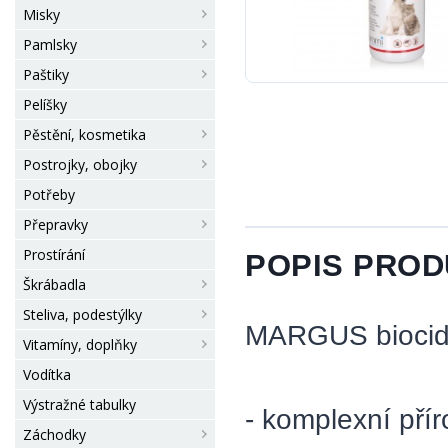
Misky
Pamlsky
Paštiky
Pelíšky
Pěstění, kosmetika
Postrojky, obojky
Potřeby
Přepravky
Prostírání
POPIS PRO
Škrábadla
Steliva, podestýlky
MARGUS biocidní
Vitamíny, doplňky
Vodítka
Výstražné tabulky
- komplexní přír
Záchodky