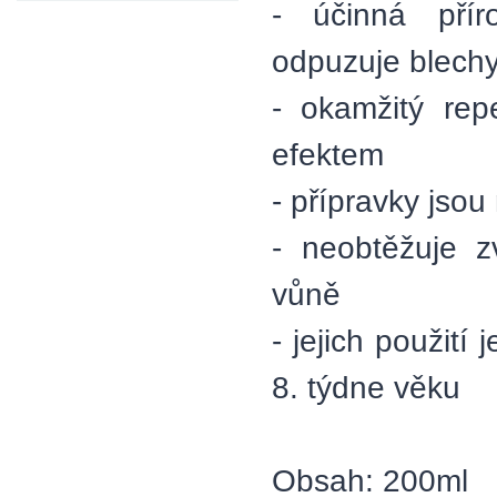
- účinná přír
odpuzuje blechy,
- okamžitý rep
efektem
- přípravky jsou
- neobtěžuje z
vůně
- jejich použití
8. týdne věku
Obsah: 200ml