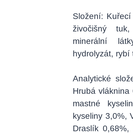
Složení: Kuřecí
živočišný tuk
minerální lát
hydrolyzát, rybí 
Analytické slo
Hrubá vláknina
mastné kysel
kyseliny 3,0%,
Draslík 0,68%,