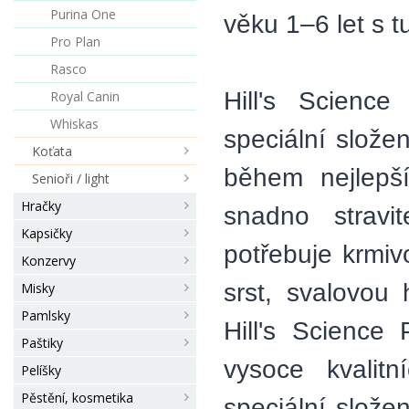
Purina One
věku 1–6 let s 
Pro Plan
Rasco
Hill's Scienc
Royal Canin
Whiskas
speciální slože
Koťata
během nejlepší
Senioři / light
Hračky
snadno stravi
Kapsičky
potřebuje krmiv
Konzervy
srst, svalovou
Misky
Pamlsky
Hill's Science
Paštiky
vysoce kvalitn
Pelíšky
Pěstění, kosmetika
speciální slože