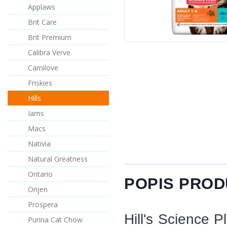
Applaws
Brit Care
Brit Premium
Calibra Verve
Carnilove
Friskies
Hills
Iams
Macs
Nativia
Natural Greatness
Ontario
POPIS PRO
Orijen
Prospera
Hill's Science 
Purina Cat Chow