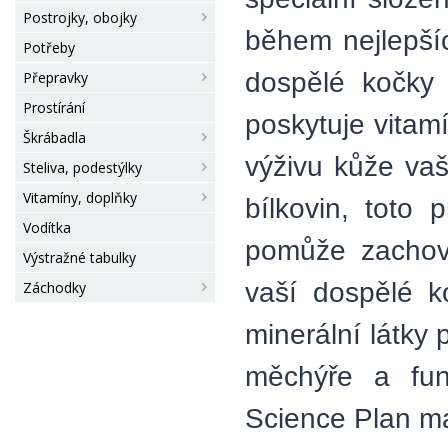
Postrojky, obojky
během nejlepšíc
Potřeby
dospělé kočky 
Přepravky
Prostírání
poskytuje vitam
Škrábadla
výživu kůže vaš
Steliva, podestýlky
Vitamíny, doplňky
bílkovin, toto 
Vodítka
pomůže zachova
Výstražné tabulky
vaší dospělé k
Záchodky
minerální látky
měchýře a fun
Science Plan má 