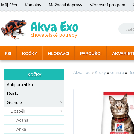
Můj účet
Kontakty
Možnosti dopravy
Věrnostní program
PSI
KOČKY
HLODAVCI
PAPOUŠCI
AKVARIST
Akva Exo
»
Kočky
»
Granule
»
Dos
KOČKY
Antiparazitika
Dvířka
Granule
Dospělí
Acana
Anka