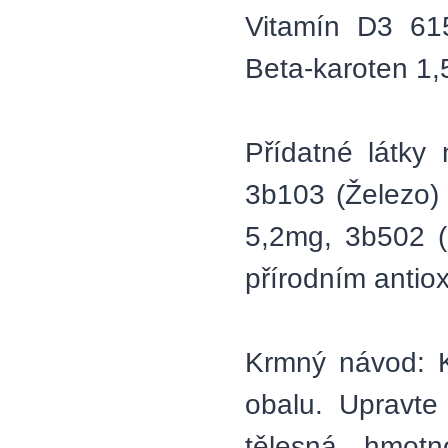
Vitamín D3 61
Beta-karoten 1
Přídatné látky 
3b103 (Železo)
5,2mg, 3b502 (
přírodním antio
Krmný návod: K
obalu. Upravte
tělesná hmotn