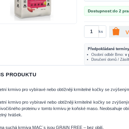
Dostupnost:
do 2 pr
ks
Předpokládané termíny
Osobní odběr Brno:
v 
Doručení domů / Zási
IS PRODUKTU
tní krmivo pro vybíravé nebo obtížněji krmitelné kočky se zvýšenými 
tní krmivo pro vybíravé nebo obtížněji krmitelné kočky se zvýšenými
živočišného proteinu v tomto krmivu je koňské maso. Neobsahuje obilí
telný hrášek.
na suchá krmiva MAC´s jsou GRAIN FREE – bez obilí.