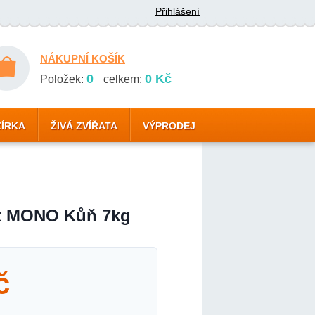
Přihlášení
NÁKUPNÍ KOŠÍK
0
0 Kč
Položek:
celkem:
ZÍRKA
ŽIVÁ ZVÍŘATA
VÝPRODEJ
t MONO Kůň 7kg
č