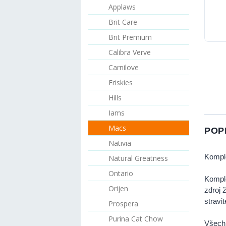
Applaws
Brit Care
Brit Premium
Calibra Verve
Carnilove
Friskies
Hills
Iams
Macs
POP
Nativia
Komple
Natural Greatness
Ontario
Komple
Orijen
zdroj 
stravi
Prospera
Purina Cat Chow
Všech