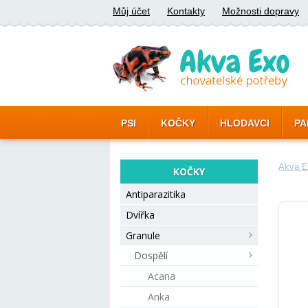
Můj účet
Kontakty
Možnosti dopravy
PSI
KOČKY
HLODAVCI
PA
Akva E
KOČKY
Antiparazitika
Dvířka
Granule
Dospělí
Acana
Anka