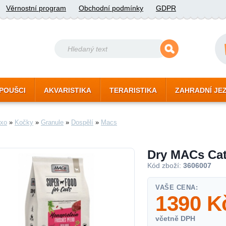
Věrnostní program
Obchodní podmínky
GDPR
POUŠCI
AKVARISTIKA
TERARISTIKA
ZAHRADNÍ JE
xo
»
Kočky
»
Granule
»
Dospělí
»
Macs
Dry MACs Ca
Kód zboží:
3606007
VAŠE CENA:
1390
K
včetně DPH