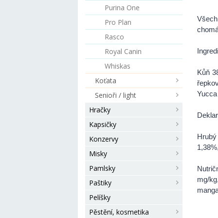
Purina One
Všech
Pro Plan
chomá
Rasco
Royal Canin
Ingred
Whiskas
Kůň 3
Koťata
řepkov
Yucca 
Senioři / light
Hračky
Deklar
Kapsičky
Hrubý
Konzervy
1,38%
Misky
Pamlsky
Nutrič
mg/kg
Paštiky
mangan
Pelíšky
Pěstění, kosmetika