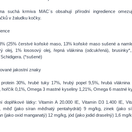
na suchá krmiva MAC´s obsahují přírodní ingredience omezují
čků v žaludku kočky.
ience
8% (25% čerstvé koňské maso, 13% koňské maso sušené a namleté
ý olej, 1% lososový olej, řepná vláknina (odcukřená), brusinky*, 
Schidigera. (*sušené)
ované jakostní znaky
 protein 30%, hrubé tuky 17%, hrubý popel 9,5%, hrubá vláknina 
, hořčík 0,1%, Omega 3 mastné kyseliny 1,21%, Omega 6 mastné ky
ní doplňkové látky: Vitamin A 20.000 IE, Vitamin D3 1.400 IE, Vita
, měď (jako síran měďnatý pentahydrát) 9 mg/kg, zinek (jako s
 (jako oxid manganatý) 12 mg/kg, jód (jako jodid draselný) 1,6 mg/k