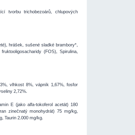
cí tvorbu trichobezoárů, chlupových
), hrášek, sušené sladké brambory*,
fruktooligosacharidy (FOS), Spirulina,
3%, vlhkost 8%, vápník 1,67%, fosfor
seliny 2,72%.
min E (jako alfa-tokoferol acetát) 180
íran zinečnatý monohydrát) 75 mg/kg,
g, Taurin 2.000 mg/kg.