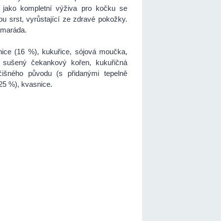
 jako kompletní výživa pro kočku se
ou srst, vyrůstající ze zdravé pokožky.
kamaráda.
nice (16 %), kukuřice, sójová moučka,
, sušený čekankový kořen, kukuřičná
očišného původu (s přidanými tepelně
25 %), kvasnice.