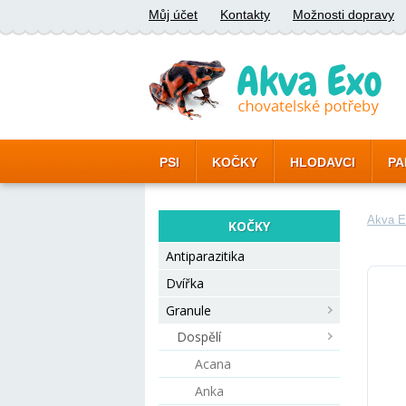
Můj účet
Kontakty
Možnosti dopravy
PSI
KOČKY
HLODAVCI
PA
Akva E
KOČKY
Antiparazitika
Dvířka
Granule
Dospělí
Acana
Anka