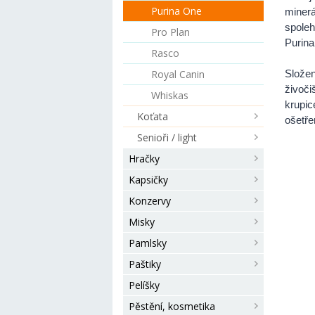
Purina One
miner
spoleh
Pro Plan
Purina
Rasco
Royal Canin
Složen
živoč
Whiskas
krupi
Koťata
ošetře
Senioři / light
Hračky
Kapsičky
Konzervy
Misky
Pamlsky
Paštiky
Pelíšky
Pěstění, kosmetika