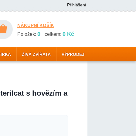
Přihlášení
NÁKUPNÍ KOŠÍK
0
0 Kč
Položek:
celkem:
ZÍRKA
ŽIVÁ ZVÍŘATA
VÝPRODEJ
erilcat s hovězím a
0