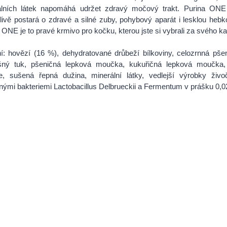
álních látek napomáhá udržet zdravý močový trakt. Purina ONE
livě postará o zdravé a silné zuby, pohybový aparát i lesklou hebk
 ONE je to pravé krmivo pro kočku, kterou jste si vybrali za svého 
í: hovězí (16 %), dehydratované drůbeží bílkoviny, celozrnná pše
išný tuk, pšeničná lepková moučka, kukuřičná lepková moučka
ce, sušená řepná dužina, minerální látky, vedlejší výrobky živ
nými bakteriemi Lactobacillus Delbrueckii a Fermentum v prášku 0,0