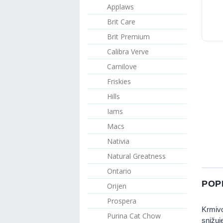
Applaws
Brit Care
Brit Premium
Calibra Verve
Carnilove
Friskies
Hills
Iams
Macs
Nativia
Natural Greatness
Ontario
POP
Orijen
Prospera
Krmiv
Purina Cat Chow
snižu