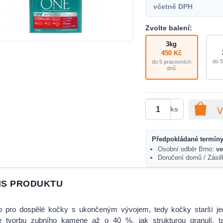
včetně DPH
Zvolte balení:
3kg
450 Kč
do 5
do 5 pracovních
dnů
ks
Předpokládané termíny
Osobní odběr Brno:
ve
Doručení domů / Zási
IS PRODUKTU
o pro dospělé kočky s ukončeným vývojem, tedy kočky starší je
je tvorbu zubního kamene až o 40 %, jak strukturou granulí, t