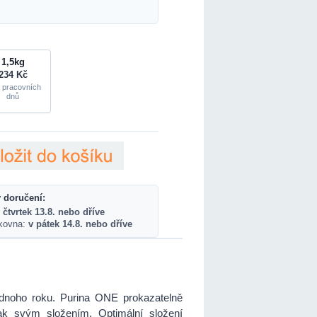
1,5kg
234 Kč
 pracovních
dnů
 doručení:
 čtvrtek 13.8. nebo dříve
lkovna:
v pátek 14.8. nebo dříve
dnoho roku. Purina ONE prokazatelně
ak svým složením. Optimální složení