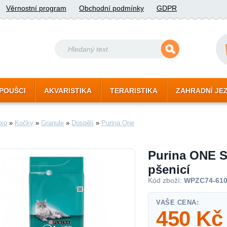
Věrnostní program
Obchodní podmínky
GDPR
POUŠCI
AKVARISTIKA
TERARISTIKA
ZAHRADNÍ JE
xo
»
Kočky
»
Granule
»
Dospělí
»
Purina One
Purina ONE St
pšenicí
Kód zboží:
WPZC74-61
VAŠE CENA:
450
Kč