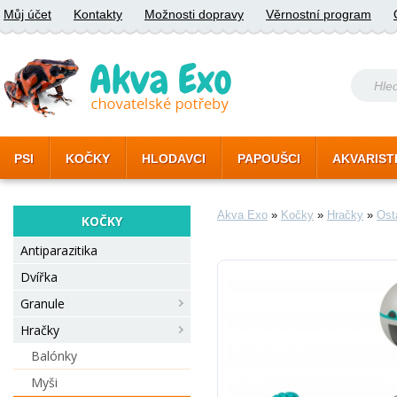
Můj účet
Kontakty
Možnosti dopravy
Věrnostní program
PSI
KOČKY
HLODAVCI
PAPOUŠCI
AKVARIST
Akva Exo
»
Kočky
»
Hračky
»
Ost
KOČKY
Antiparazitika
Dvířka
Granule
Hračky
Balónky
Myši