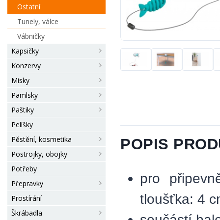
Ostatní
Tunely, válce
Vábničky
Kapsičky
Konzervy
Misky
Pamlsky
Paštiky
Pelíšky
Pěstění, kosmetika
POPIS PRO
Postrojky, obojky
Potřeby
pro připevn
Přepravky
tloušťka: 4 c
Prostírání
Škrábadla
součástí bale