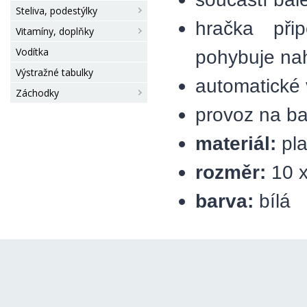
Steliva, podestýlky
hračka při
Vitamíny, doplňky
Vodítka
pohybuje nah
Výstražné tabulky
automatické 
Záchodky
provoz na ba
materiál:
pla
rozměr:
10 
barva:
bílá