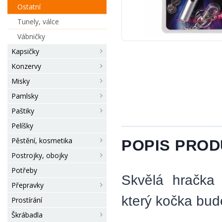
Ostatní
Tunely, válce
Vábničky
Kapsičky
Konzervy
Misky
Pamlsky
Paštiky
Pelíšky
Pěstění, kosmetika
POPIS PRO
Postrojky, obojky
Potřeby
Skvělá hračka 
Přepravky
který kočka bude
Prostírání
Škrábadla