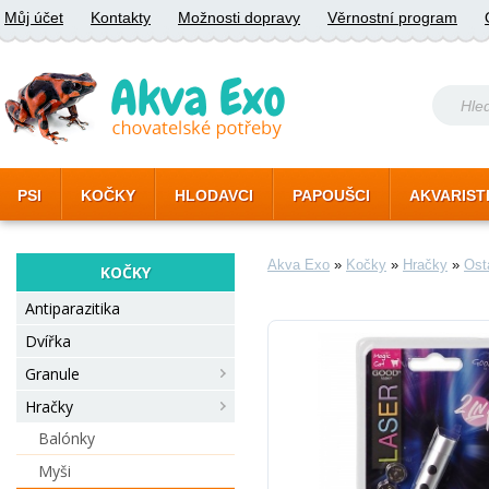
Můj účet
Kontakty
Možnosti dopravy
Věrnostní program
PSI
KOČKY
HLODAVCI
PAPOUŠCI
AKVARIST
Akva Exo
»
Kočky
»
Hračky
»
Ost
KOČKY
Antiparazitika
Dvířka
Granule
Hračky
Balónky
Myši