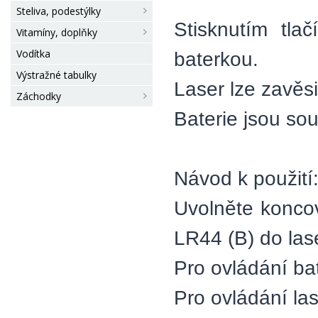
Steliva, podestýlky
Stisknutím tla
Vitamíny, doplňky
Vodítka
baterkou.
Výstražné tabulky
Laser lze zavěs
Záchodky
Baterie jsou souč
Návod k použití
Uvolněte koncov
LR44 (B) do las
Pro ovládání bat
Pro ovládání las