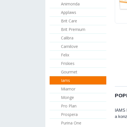
Animonda
Applaws
Brit Care
Brit Premium
Calibra
Carnilove
Felix
Friskies
Gourmet
Iams
Miamor
POP
Monge
Pro Plan
IAMS D
Prospera
a konz
Purina One