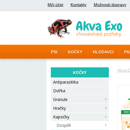
Můj účet
Kontakty
Možnosti dopravy
PSI
KOČKY
HLODAVCI
PA
Akva E
KOČKY
Antiparazitika
Dvířka
Granule
Hračky
Kapsičky
Dospělí