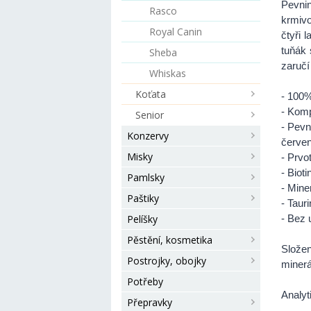
Pevni
Rasco
krmivo
Royal Canin
čtyři 
tuňák 
Sheba
zaručí
Whiskas
Koťata
- 100%
- Komp
Senior
- Pevn
Konzervy
červen
Misky
- Prvo
- Biot
Pamlsky
- Mine
Paštiky
- Taur
Pelíšky
- Bez 
Pěstění, kosmetika
Složen
Postrojky, obojky
minerál
Potřeby
Analyt
Přepravky