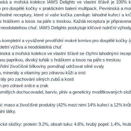
nská a mořská kolekce IAMS Delights ve vlastní šťávě je 100% k
 pro dospělé kočky v praktickém balení multipack. Pevninská a mo
lahodné receptury, které si vaše kočka zamiluje: lahodné kuřecí a kr
s hráškem a losos na páře s treskou. Každá receptura je připravena s
 neodolatelnou chuť. IAMS Delights poskytuje klíčové nutriční výhody 
 kompletní a vyvážené prvotřídní mokré krmivo pro dospělé kočky (
letní výživa a neodolatelná chuť
inská a mořská kolekce ve vlastní šťávě se čtyřmi lahodnými receptu
ou paprikou, divoký tuňák s hráškem a losos na páře s treskou
třídní živočišné bílkoviny pomáhají udržovat silné svaly
in, minerály a vitamíny pro zdravou kůži a srst
rály pro zachování silných zubů a kostí
in pro zdravé srdce a zrak
umělých dochucovadel, barviv, plniv a geneticky modifikovaných slo
í: maso a živočišné produkty (42% mezi nimi 14% kuřecí a 12% krůtí)
ní látky.
ické složky: protein: 9.2%, obsah tuku: 4.8%, hrubý popel: 1.4%, hrub