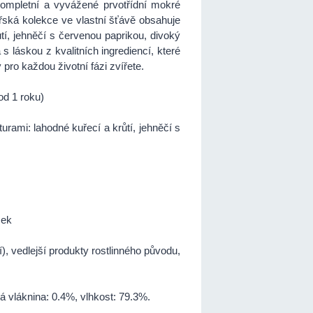
ompletní a vyvážené prvotřídní mokré
řská kolekce ve vlastní šťávě obsahuje
ůtí, jehněčí s červenou paprikou, divoký
 láskou z kvalitních ingrediencí, které
pro každou životní fázi zvířete.
od 1 roku)
rami: lahodné kuřecí a krůtí, jehněčí s
žek
, vedlejší produkty rostlinného původu,
á vláknina: 0.4%, vlhkost: 79.3%.