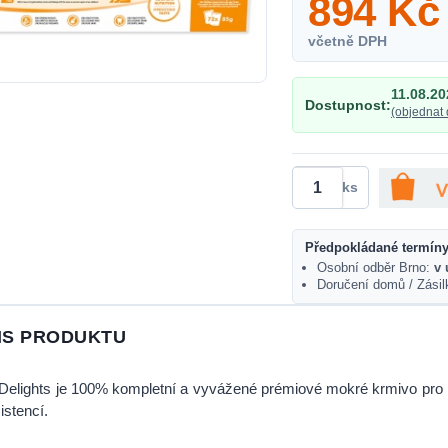
894
Kč
včetně DPH
11.08.20
Dostupnost:
(objednat 
ks
Předpokládané termíny
Osobní odběr Brno:
v 
Doručení domů / Zási
IS PRODUKTU
elights je 100% kompletní a vyvážené prémiové mokré krmivo pro 
istencí.