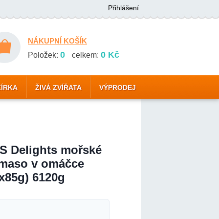
Přihlášení
NÁKUPNÍ KOŠÍK
0
0 Kč
Položek:
celkem:
ZÍRKA
ŽIVÁ ZVÍŘATA
VÝPRODEJ
S Delights mořské
 maso v omáčce
2x85g) 6120g