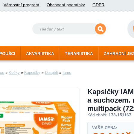
Věrnostní program
Obchodní podmínky
GDPR
POUŠCI
AKVARISTIKA
TERARISTIKA
ZAHRADNÍ JE
xo
»
Kočky
»
Kapsičky
»
Dospělí
»
Iams
Kapsičky IAM
a suchozem.
multipack (7
Kód zboží:
173-151167
VAŠE CENA: