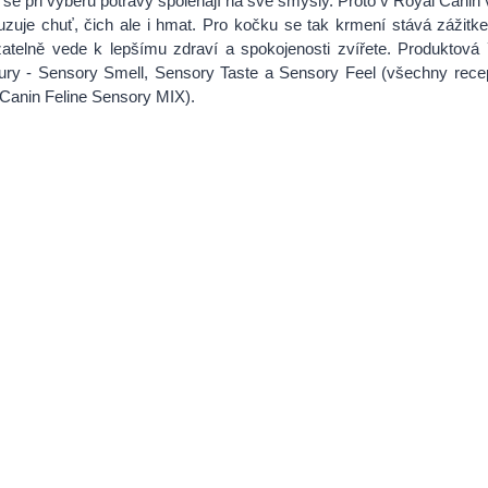
se při výběru potravy spoléhají na své smysly. Proto v Royal Canin v
zuje chuť, čich ale i hmat. Pro kočku se tak krmení stává zážitk
atelně vede k lepšímu zdraví a spokojenosti zvířete. Produktov
ury - Sensory Smell, Sensory Taste a Sensory Feel (všechny recep
Canin Feline Sensory MIX).