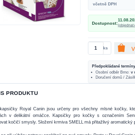
včetně DPH
11.08.20
Dostupnost:
(objednat 
ks
Předpokládané termíny
Osobní odběr Brno:
v 
Doručení domů / Zási
IS PRODUKTU
kapsičky Royal Canin jsou určeny pro všechny mlsné kočky, kte
ách v delikátní omáčce. Kapsičky pro kočky s označením Sens
ovat kočičí smysly. Složení krmiva SMELL má přitažlivý aromatický pro