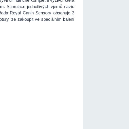
yvinuli nutričně kompletní výživu, která
em. Stimulace jednotlivých vjemů navíc
á řada Royal Canin Sensory obsahuje 3
tury lze zakoupit ve speciálním balení