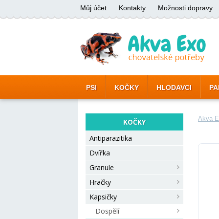
Můj účet
Kontakty
Možnosti dopravy
PSI
KOČKY
HLODAVCI
PA
Akva E
KOČKY
Antiparazitika
Dvířka
Granule
Hračky
Kapsičky
Dospělí