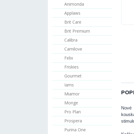
Animonda
Applaws
Brit Care
Brit Premium
Calibra
Carnilove
Felix
Friskies
Gourmet
Iams
POP
Miamor
Monge
Nové 
Pro Plan
kousk
Prospera
stimul
Purina One