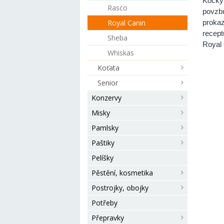
Kočky 
Rasco
povzbu
Royal Canin
prokaz
recept
Sheba
Royal 
Whiskas
Koťata
Senior
Konzervy
Misky
Pamlsky
Paštiky
Pelíšky
Pěstění, kosmetika
Postrojky, obojky
Potřeby
Přepravky