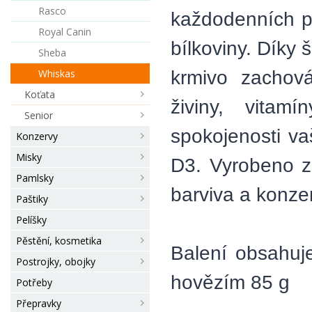
Rasco
každodenních po
Royal Canin
bílkoviny. Díky
Sheba
krmivo zachov
Whiskas
Koťata
živiny, vitam
Senior
spokojenosti va
Konzervy
Misky
D3. Vyrobeno z
Pamlsky
barviva a konze
Paštiky
Pelíšky
Pěstění, kosmetika
Balení obsahuj
Postrojky, obojky
hovězím 85 g
Potřeby
Přepravky