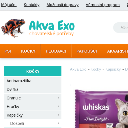
Můj účet
Kontakty
Možnosti dopravy
Věrnostní program
PSI
KOČKY
HLODAVCI
PAPOUŠCI
AKVARIST
Akva Exo
»
Kočky
»
Kapsičky
»
D
KOČKY
Antiparazitika
Dvířka
Granule
Hračky
Kapsičky
Dospělí