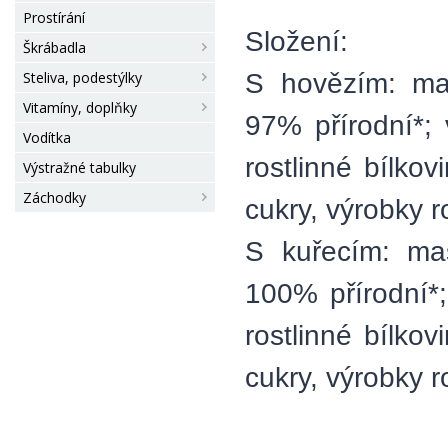
Prostírání
Složení:
Škrábadla
S hovězím: ma
Steliva, podestýlky
Vitamíny, doplňky
97% přírodní*;
Vodítka
rostlinné bílkov
Výstražné tabulky
Záchodky
cukry, výrobky 
S kuřecím: ma
100% přírodní*
rostlinné bílkov
cukry, výrobky 