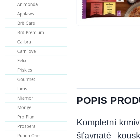
Animonda
Applaws
Brit Care
Brit Premium
Calibra
Carnilove
Felix
Friskies
Gourmet
Iams
Miamor
POPIS PRO
Monge
Pro Plan
Kompletní krmiv
Prospera
šťavnaté kous
Purina One