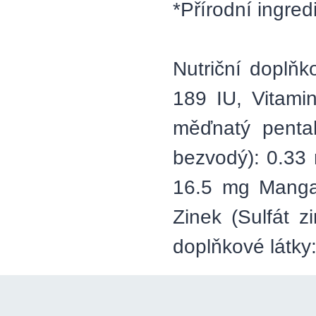
*Přírodní ingre
Nutriční doplňk
189 IU, Vitami
měďnatý pentah
bezvodý): 0.33 
16.5 mg Manga
Zinek (Sulfát 
doplňkové látk