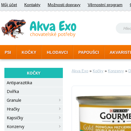
Můj účet
Kontakty
Možnosti dopravy
Věrnostní program
PSI
KOČKY
HLODAVCI
PAPOUŠCI
AKVARIST
Akva Exo
»
Kočky
»
Konzervy
»
D
KOČKY
Antiparazitika
Dvířka
Granule
Hračky
Kapsičky
Konzervy