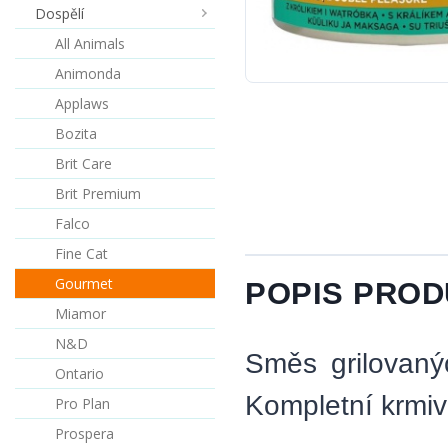
Dospělí
All Animals
Animonda
Applaws
Bozita
Brit Care
Brit Premium
Falco
Fine Cat
Gourmet
POPIS PRO
Miamor
N&D
Směs grilovaný
Ontario
Kompletní krmiv
Pro Plan
Prospera