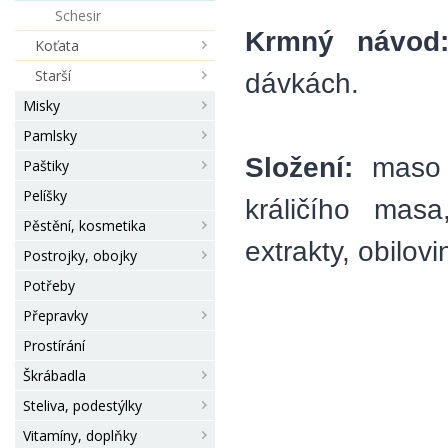
Schesir
Krmný návod
Koťata
Starší
dávkách.
Misky
Pamlsky
Složení:
maso a
Paštiky
Pelíšky
králičího masa
Pěstění, kosmetika
extrakty, obilovi
Postrojky, obojky
Potřeby
Přepravky
Prostírání
Škrábadla
Steliva, podestýlky
Vitamíny, doplňky