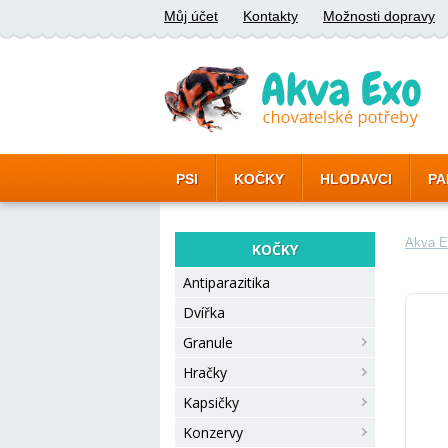
Můj účet
Kontakty
Možnosti dopravy
PSI
KOČKY
HLODAVCI
PA
Akva E
KOČKY
Antiparazitika
Dvířka
Granule
Hračky
Kapsičky
Konzervy