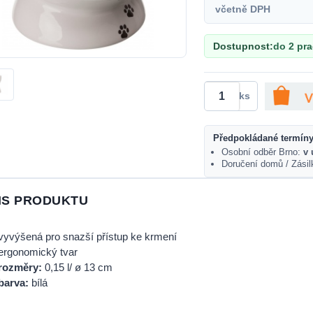
včetně DPH
Dostupnost:
do 2 pr
ks
Předpokládané termíny
Osobní odběr Brno:
v 
Doručení domů / Zási
IS PRODUKTU
vyvýšená pro snazší přístup ke krmení
ergonomický tvar
rozměry:
0,15 l/ ø 13 cm
barva:
bílá