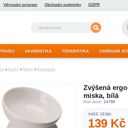
Věrnostní program
Obchodní podmínky
GDPR
POUŠCI
AKVARISTIKA
TERARISTIKA
ZAHRADNÍ JE
xo
»
Kočky
»
Misky
»
Keramické
Zvýšená ergo
miska, bílá
Kód zboží:
24798
VAŠE CENA:
139
Kč