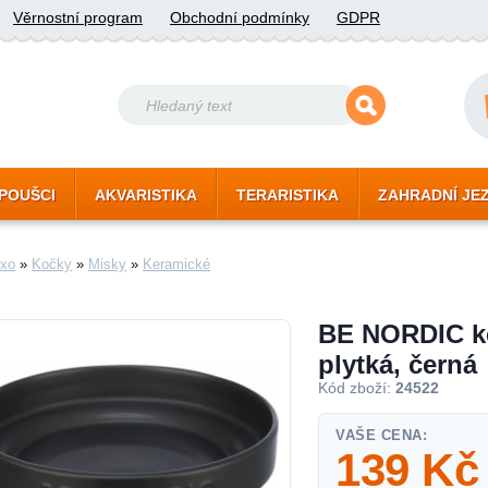
Věrnostní program
Obchodní podmínky
GDPR
POUŠCI
AKVARISTIKA
TERARISTIKA
ZAHRADNÍ JE
xo
»
Kočky
»
Misky
»
Keramické
BE NORDIC k
plytká, černá
Kód zboží:
24522
VAŠE CENA:
139
Kč