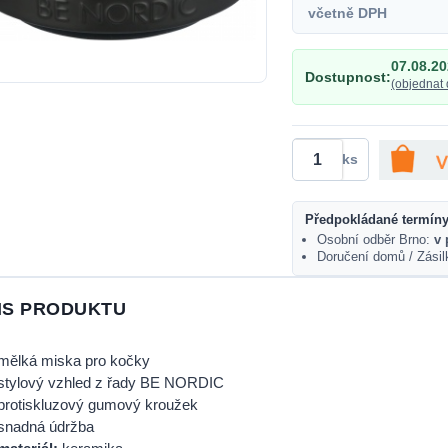
včetně DPH
07.08.2
Dostupnost:
(objednat 
ks
Předpokládané termíny
Osobní odběr Brno:
v 
Doručení domů / Zási
IS PRODUKTU
mělká miska pro kočky
stylový vzhled z řady BE NORDIC
protiskluzový gumový kroužek
snadná údržba