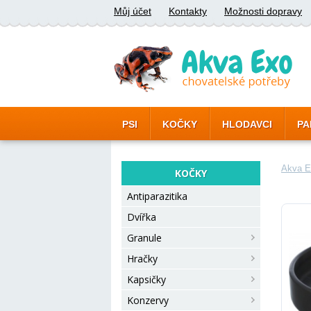
Můj účet
Kontakty
Možnosti dopravy
PSI
KOČKY
HLODAVCI
PA
Akva E
KOČKY
Antiparazitika
Dvířka
Granule
Hračky
Kapsičky
Konzervy