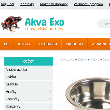
Můj účet
Kontakty
Možnosti dopravy
Věrnostní program
PSI
KOČKY
HLODAVCI
PAPOUŠCI
AKVARIST
Akva Exo
»
Kočky
»
Misky
»
Nere
KOČKY
Antiparazitika
Dvířka
Granule
Hračky
Kapsičky
Konzervy