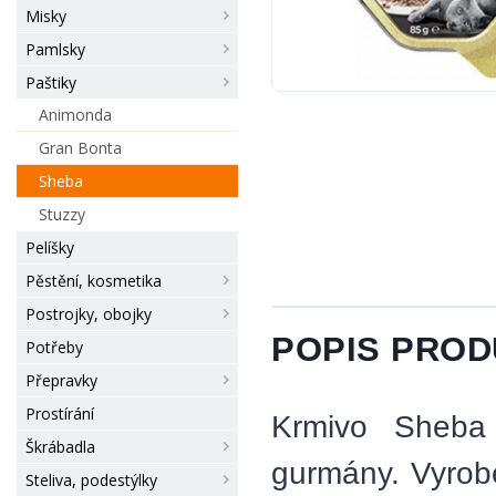
Misky
Pamlsky
Paštiky
Animonda
Gran Bonta
Sheba
Stuzzy
Pelíšky
Pěstění, kosmetika
Postrojky, obojky
POPIS PRO
Potřeby
Přepravky
Prostírání
Krmivo Sheba
Škrábadla
gurmány. Vyrobe
Steliva, podestýlky