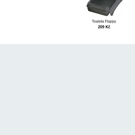
t JUMBO
Toaleta Flappy
Kč
209 Kč