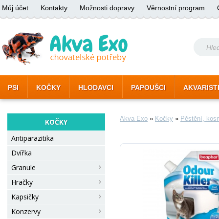
Můj účet
Kontakty
Možnosti dopravy
Věrnostní program
PSI
KOČKY
HLODAVCI
PAPOUŠCI
AKVARIST
Akva Exo
»
Kočky
»
Pěstění, kos
KOČKY
Antiparazitika
Dvířka
Granule
Hračky
Kapsičky
Konzervy