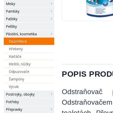
Misky
Pamlsky
Paštiky
Pelíšky
Pěstění, kosmetika
Dezinfekce
Hřebeny
Kartáče
Kleště, nůžky
Odpuzovače
POPIS PRO
Šampóny
Výcvik
Odstraňovač
Postrojky, obojky
Odstraňovačem 
Potřeby
Přepravky
toaletách. Přev