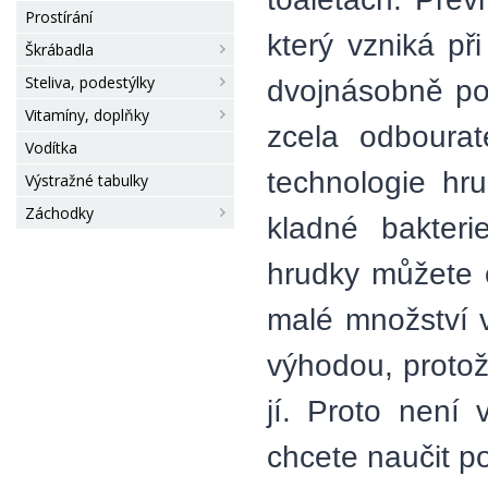
Prostírání
který vzniká př
Škrábadla
Steliva, podestýlky
dvojnásobně pou
Vitamíny, doplňky
zcela odbourat
Vodítka
technologie hru
Výstražné tabulky
Záchodky
kladné bakteri
hrudky můžete o
malé množství v
výhodou, protož
jí. Proto není
chcete naučit po