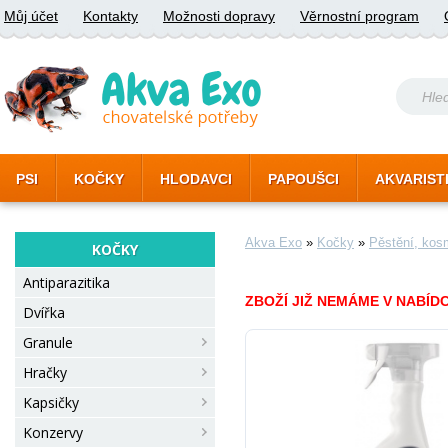
Můj účet
Kontakty
Možnosti dopravy
Věrnostní program
PSI
KOČKY
HLODAVCI
PAPOUŠCI
AKVARIST
Akva Exo
»
Kočky
»
Pěstění, kos
KOČKY
Antiparazitika
ZBOŽÍ JIŽ NEMÁME V NABÍ
Dvířka
Granule
Hračky
Kapsičky
Konzervy