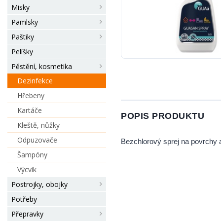
Misky
Pamlsky
Paštiky
Pelíšky
Pěstění, kosmetika
Dezinfekce
Hřebeny
Kartáče
POPIS PRODUKTU
Kleště, nůžky
Odpuzovače
Bezchlorový sprej na povrchy a
Šampóny
Výcvik
Postrojky, obojky
Potřeby
Přepravky