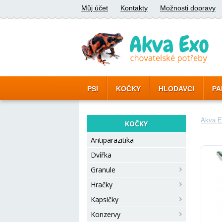
Můj účet
Kontakty
Možnosti dopravy
PSI
KOČKY
HLODAVCI
PA
Akva E
KOČKY
Antiparazitika
Dvířka
Granule
Hračky
Kapsičky
Konzervy