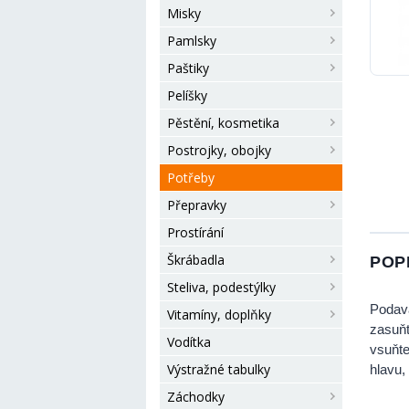
Misky
Pamlsky
Paštiky
Pelíšky
Pěstění, kosmetika
Postrojky, obojky
Potřeby
Přepravky
Prostírání
Škrábadla
POP
Steliva, podestýlky
Podava
Vitamíny, doplňky
zasuňt
Vodítka
vsuňte
Výstražné tabulky
hlavu,
Záchodky