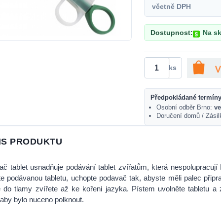
včetně DPH
Dostupnost:
Na sk
ks
Předpokládané termíny
Osobní odběr Brno:
ve
Doručení domů / Zási
IS PRODUKTU
č tablet usnadňuje podávání tablet zvířatům, která nespolupracují 
e podávanou tabletu, uchopte podavač tak, abyste měli palec přip
 do tlamy zvířete až ke kořeni jazyka. Pístem uvolněte tabletu a z
 aby bylo nuceno polknout.