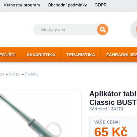
Věrnostní program
Obchodní podmínky
GDPR
POUŠCI
AKVARISTIKA
TERARISTIKA
ZAHRADNÍ JE
xo
»
Kočky
»
Potřeby
Aplikátor tabl
Classic BUS
Kód zboží:
34173
VAŠE CENA:
65
Kč