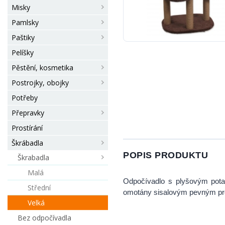
Misky
Pamlsky
Paštiky
Pelíšky
Pěstění, kosmetika
Postrojky, obojky
Potřeby
Přepravky
Prostírání
Škrábadla
POPIS PRODUKTU
Škrabadla
Malá
Odpočívadlo s plyšovým pota
Střední
omotány sisalovým pevným pro
Velká
Bez odpočívadla