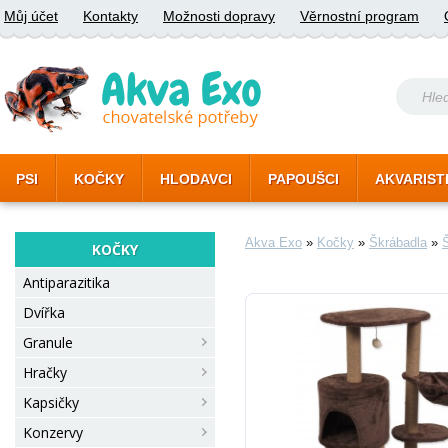
Můj účet
Kontakty
Možnosti dopravy
Věrnostní program
PSI
KOČKY
HLODAVCI
PAPOUŠCI
AKVARIST
Akva Exo
»
Kočky
»
Škrábadla
»
KOČKY
Antiparazitika
Dvířka
Granule
Hračky
Kapsičky
Konzervy