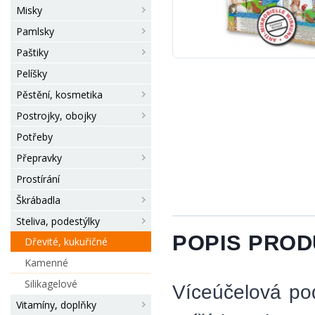
Misky
Pamlsky
Paštiky
Pelíšky
Pěstění, kosmetika
Postrojky, obojky
Potřeby
Přepravky
Prostírání
Škrábadla
Steliva, podestýlky
POPIS PRO
Dřevité, kukuřičné
Kamenné
Silikagelové
Víceúčelová po
Vitamíny, doplňky