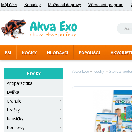
Můj účet
Kontakty
Možnosti dopravy
Věrnostní program
PSI
KOČKY
HLODAVCI
PAPOUŠCI
AKVARIST
Akva Exo
»
Kočky
»
Steliva, pode
KOČKY
Antiparazitika
Dvířka
Granule
Hračky
Kapsičky
Konzervy