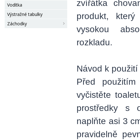
zvířátka chova
Vodítka
produkt, kter
Výstražné tabulky
Záchodky
vysokou abso
rozkladu.
Návod k použití
Před použitím
vyčistěte toale
prostředky s 
naplňte asi 3 c
pravidelně pev