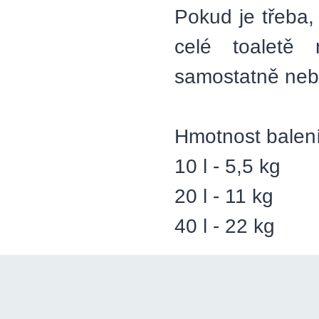
Pokud je třeba,
celé toaletě 
samostatně neb
Hmotnost balení
10 l - 5,5 kg
20 l - 11 kg
40 l - 22 kg