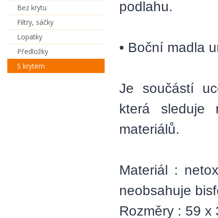
podlahu.
Bez krytu
Filtry, sáčky
Lopatky
• Boční madla 
Předložky
S krytem
Je součástí 
která sleduje
materiálů.
Materiál : neto
neobsahuje bisf
Rozměry : 59 x 