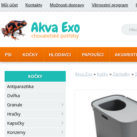
Můj účet
Kontakty
Možnosti dopravy
Věrnostní program
PSI
KOČKY
HLODAVCI
PAPOUŠCI
AKVARIST
Akva Exo
»
Kočky
»
Záchodky
»
S
KOČKY
Antiparazitika
Dvířka
Granule
Hračky
Kapsičky
Konzervy