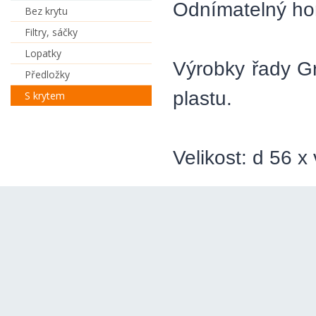
Odnímatelný hor
Bez krytu
Filtry, sáčky
Lopatky
Výrobky řady G
Předložky
plastu.
S krytem
Velikost: d 56 x