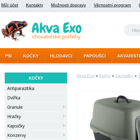
Můj účet
Kontakty
Možnosti dopravy
Věrnostní program
PSI
KOČKY
HLODAVCI
PAPOUŠCI
AKVARIST
Akva Exo
»
Kočky
»
Záchodky
»
S
KOČKY
Antiparazitika
Dvířka
Granule
Hračky
Kapsičky
Konzervy