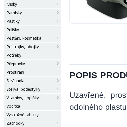
Misky
Pamlsky
Paštiky
Pelíšky
Pěstění, kosmetika
Postrojky, obojky
Potřeby
Přepravky
Prostírání
POPIS PRO
Škrábadla
Steliva, podestýlky
Uzavřené, pros
Vitamíny, doplňky
odolného plastu
Vodítka
Výstražné tabulky
Záchodky