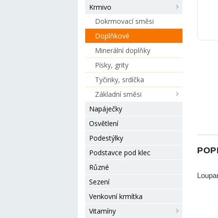
Krmivo
Dokrmovací směsi
Doplňkové
Minerální doplňky
Písky, grity
Tyčinky, srdíčka
Základní směsi
Napáječky
Osvětlení
Podestýlky
POP
Podstavce pod klec
Různé
Loupa
Sezení
Venkovní krmítka
Vitamíny