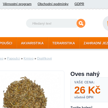
Věrnostní program
Obchodní podmínky
GDPR
POUŠCI
AKVARISTIKA
TERARISTIKA
ZAHRADNÍ JE
xo
»
Papoušci
»
Krmivo
»
Doplňkové
Oves nahý
VAŠE CENA:
26
Kč
včetně DPH
Zvolte balení: