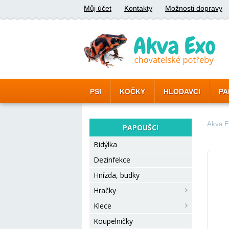
Můj účet
Kontakty
Možnosti dopravy
PSI
KOČKY
HLODAVCI
PA
Akva E
PAPOUŠCI
Bidýlka
Dezinfekce
Hnízda, budky
Hračky
Klece
Koupelničky