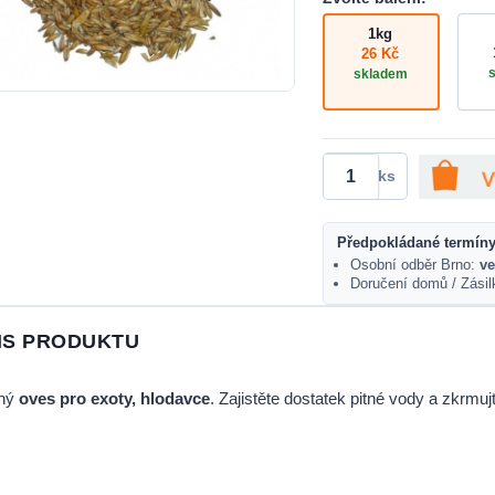
1kg
26 Kč
skladem
ks
Předpokládané termíny
Osobní odběr Brno:
ve
Doručení domů / Zási
IS PRODUKTU
ný
oves pro exoty, hlodavce
. Zajistěte dostatek pitné vody a zkrmujt