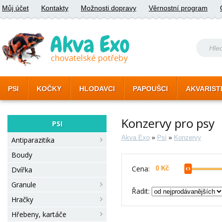
Můj účet
Kontakty
Možnosti dopravy
Věrnostní program
PSI
KOČKY
HLODAVCI
PAPOUŠCI
AKVARIST
Konzervy pro psy
PSI
Akva Exo
»
Psi
»
Konzervy
Antiparazitika
Boudy
Cena:
Dvířka
Granule
Řadit:
Hračky
Hřebeny, kartáče