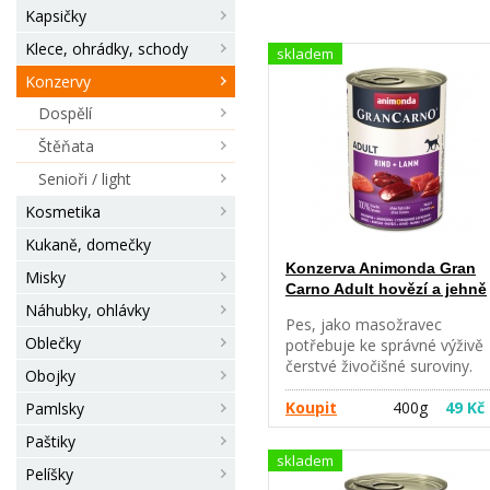
Kapsičky
Klece, ohrádky, schody
skladem
Konzervy
Dospělí
Štěňata
Senioři / light
Kosmetika
Kukaně, domečky
Konzerva Animonda Gran
Misky
Carno Adult hovězí a jehně
Náhubky, ohlávky
Pes, jako masožravec
Oblečky
potřebuje ke správné výživě
čerstvé živočišné suroviny.
Obojky
Proto je GranCarno vyroben
výhradně z čerstvých
Koupit
400g
49 Kč
Pamlsky
živočišných surovin, jako jso
Paštiky
srdce, játra a plíce.
skladem
Nezaměnitelná masová chuť
Pelíšky