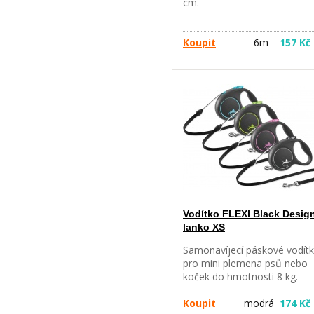
cm.
Koupit
6m
157 Kč
Vodítko FLEXI Black Desig
lanko XS
Samonavíjecí páskové vodít
pro mini plemena psů nebo
koček do hmotnosti 8 kg.
Délka: 3 m, hmotnost: 100g.
Navíjecí vodítka flexi poskytu
Koupit
modrá
174 Kč