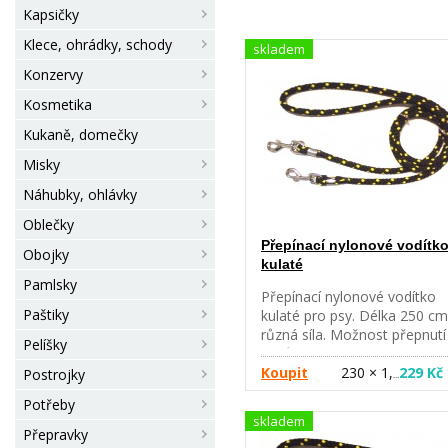
Kapsičky
Klece, ohrádky, schody
skladem
Konzervy
Kosmetika
Kukaně, domečky
Misky
Náhubky, ohlávky
Oblečky
Přepínací nylonové vodítk
Obojky
kulaté
Pamlsky
Přepínací nylonové vodítko
Paštiky
kulaté pro psy. Délka 250 cm
různá síla. Možnost přepnutí
Pelíšky
tři různé délky. Na obou
koncích jsou dvě kovové
Koupit
230 × 1,
229 Kč
Postrojky
…
karabiny. Barva černá + dle
Potřeby
momentální nabídky. Délka -
skladem
Síla 230 cm x 0,6 cm - pro m
Přepravky