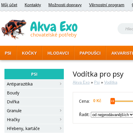
Můj účet
Kontakty
Možnosti dopravy
Věrnostní program
PSI
KOČKY
HLODAVCI
PAPOUŠCI
AKVARIST
Vodítka pro psy
PSI
Akva Exo
»
Psi
»
Vodítka
Antiparazitika
Boudy
Cena:
Dvířka
Granule
Řadit:
Hračky
Hřebeny, kartáče