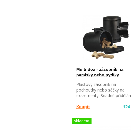
volnost výběhu. Díky brzdící
systému, který je možno
ovládat jednou rukou, máte
Vašeho psa vždy pod
kontrolou.
Multi Box - zásobník na
pamlsky nebo pytlíky
Plastový zásobník na
pochoutky nebo sáčky na
exkrementy. Snadné přidělán
vodítku Flexi® – zásobník
jednoduše zasunete ve spod
Koupit
124
části vodítka do určeného
místa. Pouzdro vám nebude
skladem
nijak překážet a vy budete m
pamlsky nebo sáčky na