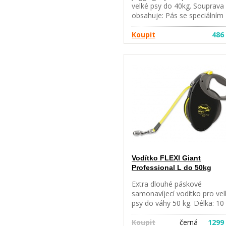
velké psy do 40kg. Souprava
obsahuje: Pás se speciálním
okem zabraňujícím přetočen
vodítka a dvěma kapsami - 
Koupit
486
pamlsky, lahev na pití či mobi
telefon. Natahovací vodítko 
nastavitelné 1,00 - 1,35 m /
25mm, díky oku lze použít j
standardní vodítko. Souprava
vybavena reflexními pruhy p
větší bezpečnost.
Vodítko FLEXI Giant
Professional L do 50kg
Extra dlouhé páskové
samonavíjecí vodítko pro vel
psy do váhy 50 kg. Délka: 10
Navíjecí vodítka flexi poskytu
Vašemu psovi potřebnou
Koupit
černá
1299