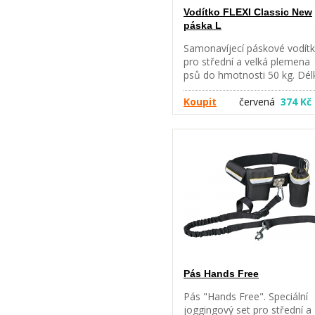
Vodítko FLEXI Classic New
páska L
Samonavíjecí páskové vodít
pro střední a velká plemena
psů do hmotnosti 50 kg. Dél
5 m, hmotnost 346 g. Navíje
vodítka flexi poskytují Vaše
Koupit
červená
374 Kč
psovi potřebnou volnost
výběhu. Díky brzdícímu
systému, který je možno
ovládat jednou rukou, máte
Vašeho psa vždy pod
kontrolou. S chromovanou
karabinou. Lze rozšířit o box
igelitové sáčky.
Pás Hands Free
Pás "Hands Free". Speciální
joggingový set pro střední a