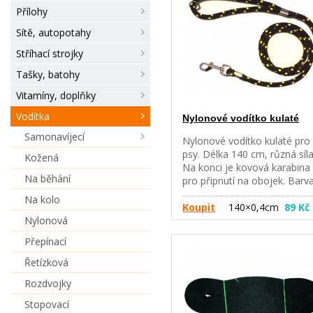
230 cm x 0,8 cm - pro malé 
Přílohy
střední psy 230 cm x 1,0 cm 
pro střední psy 230 cm x 1,2
Sítě, autopotahy
cm - pro střední psy 230 cm 
Stříhací strojky
1,4 cm - pro velké psy
Tašky, batohy
Vitamíny, doplňky
Vodítka
Nylonové vodítko kulaté
Samonavíjecí
Nylonové vodítko kulaté pro
psy. Délka 140 cm, různá síla
Kožená
Na konci je kovová karabina
Na běhání
pro připnutí na obojek. Barv
černá + dle momentální
Na kolo
nabídky. Délka - síla 140 cm 
Koupit
140×0,4cm
89 Kč
Nylonová
0,4 cm - pro malé psy 140 c
0,6 cm - pro malé a střední 
Přepínací
140 cm x 0,8 cm - pro středn
psy 140 cm x 1,0 cm - pro
Řetízková
střední a velké psy 140 cm x
Rozdvojky
1,4 cm - pro velké psy
Stopovací