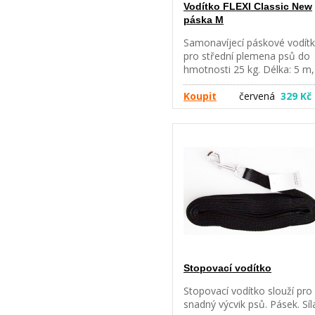
Vodítko FLEXI Classic New
páska M
Samonavíjecí páskové vodít
pro střední plemena psů do
hmotnosti 25 kg. Délka: 5 m,
hmotnost 300 g. Navíjecí
vodítka flexi poskytují Vaše
Koupit
červená
329 Kč
psovi potřebnou volnost
výběhu. Díky brzdícímu
systému, který je možno
ovládat jednou rukou, máte
Vašeho psa vždy pod
kontrolou. S chromovanou
karabinou. Lze rozšířit o box
igelitové sáčky a LED osvětle
Stopovací vodítko
Stopovací vodítko slouží pro
snadný výcvik psů. Pásek. Síl