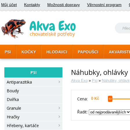
Můj účet
Kontakty
Možnosti dopravy
Věrnostní program
PSI
KOČKY
HLODAVCI
PAPOUŠCI
AKVARIST
Náhubky, ohlávky 
PSI
Akva Exo
»
Psi
»
Náhubky, ohlávk
Antiparazitika
Boudy
Cena:
Dvířka
Granule
Řadit:
Hračky
Hřebeny, kartáče