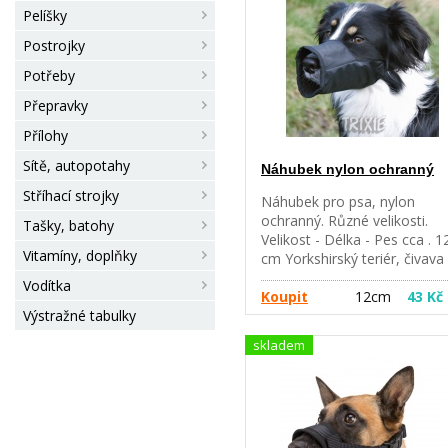
36 cm - 10 cm - labrador, oh
Pelíšky
č. 9 XXL - 38 cm - 12 cm -
bernský salaš č. 11 XXXL - 43
Postrojky
cm - 14 cm - doga, německý
Potřeby
ovčák
Přepravky
Přílohy
Sítě, autopotahy
Náhubek nylon ochranný
Stříhací strojky
Náhubek pro psa, nylon
ochranný. Různé velikosti.
Tašky, batohy
Velikost - Délka - Pes cca . 1
Vitamíny, doplňky
cm Yorkshirský teriér, čivava 
16 cm Westík, Jack Russel ter
Vodítka
. 20 cm Střední pudl . 24 cm
Koupit
12cm
43 Kč
Výstražné tabulky
border kolie . 30 cm Dober
. 32 cm rottweiler, hovawart
skladem