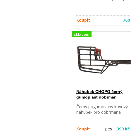
Koupit
760
skladem
Náhubek CHOPO černý
gumoplast dobrman
Černý pogumovaný kovový
náhubek pro dobrmana.
Koupit
pes
399 Kč