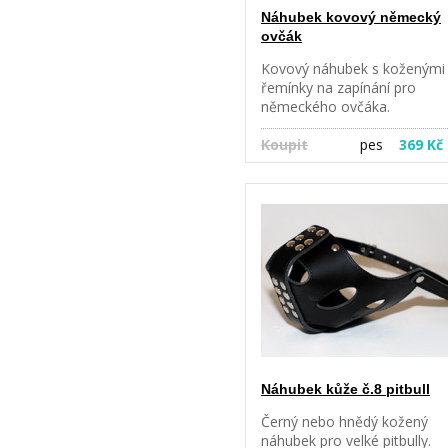
Náhubek kovový německý
ovčák
Kovový náhubek s koženými
řemínky na zapínání pro
německého ovčáka.
Koupit
pes
369 Kč
Náhubek kůže č.8 pitbull
Černý nebo hnědý kožený
náhubek pro velké pitbully.