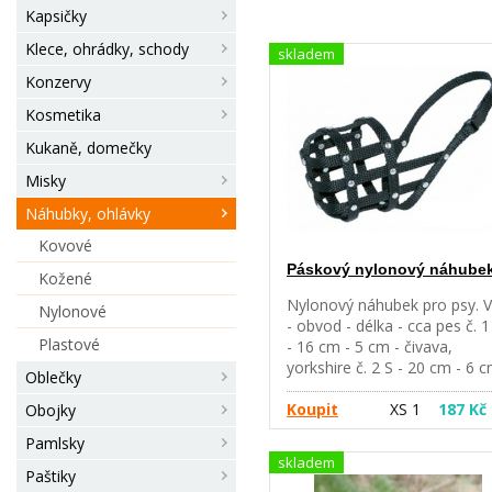
Kapsičky
Klece, ohrádky, schody
skladem
Konzervy
Kosmetika
Kukaně, domečky
Misky
Náhubky, ohlávky
Kovové
Páskový nylonový náhube
Kožené
Nylonový náhubek pro psy. V
Nylonové
- obvod - délka - cca pes č. 1
Plastové
- 16 cm - 5 cm - čivava,
yorkshire č. 2 S - 20 cm - 6 
Oblečky
pudl č. 3 M - 25 cm - 7 cm -
knírač, pudl č. 4 ML - 29 cm -
Koupit
XS 1
187 Kč
Obojky
cm kokr č. 5 L - 32 cm - 9 cm
Pamlsky
dalmatin, pitbul č. 6 L - 34 cm
skladem
10 cm - labrador, pitbul č. 7 X
Paštiky