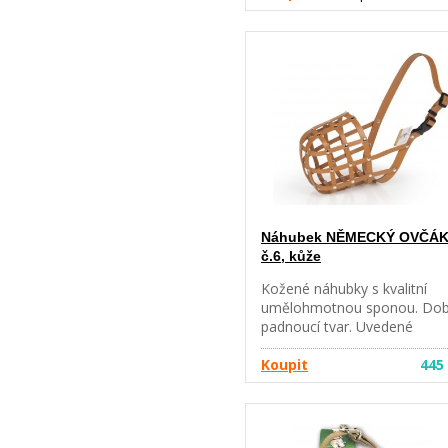
Náhubek NĚMECKÝ OVČÁ
č.6, kůže
Kožené náhubky s kvalitní
umělohmotnou sponou. Do
padnoucí tvar. Uvedené
plemeno slouží pouze pro
orientaci ve velikostech,
Koupit
445
náhubky doporučujeme
vyzkoušet.