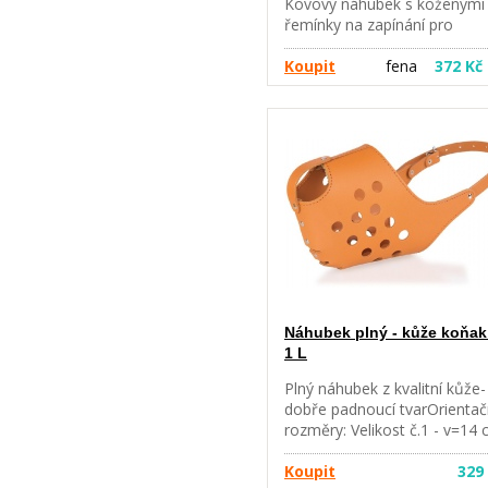
Kovový náhubek s koženými
řemínky na zapínání pro
dalmatiny, husky, ohaře a
labradory.
Koupit
fena
372 Kč
Náhubek plný - kůže koňak
1 L
Plný náhubek z kvalitní kůže-
dobře padnoucí tvarOrientač
rozměry: Velikost č.1 - v=14 
h=9,5 cmNáhubky
doporučujeme vyzkoušet,
Koupit
329