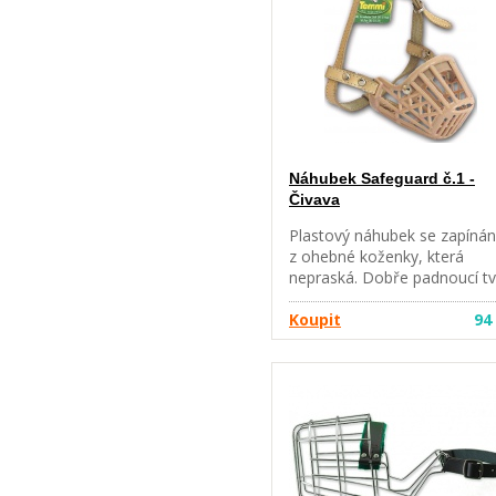
Náhubek Safeguard č.1 -
Čivava
Plastový náhubek se zapíná
z ohebné koženky, která
nepraská. Dobře padnoucí tv
Uvedené plemeno slouží po
pro orientaci ve velikostech,
Koupit
94
náhubky doporučujeme
vyzkoušet.