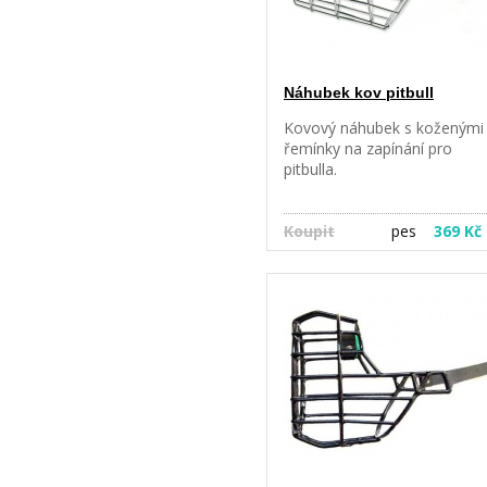
Náhubek kov pitbull
Kovový náhubek s koženými
řemínky na zapínání pro
pitbulla.
Koupit
pes
369 Kč