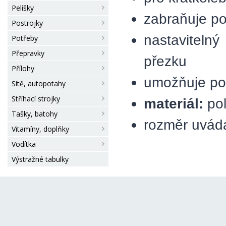
Pelíšky
zabraňuje p
Postrojky
nastaviteln
Potřeby
Přepravky
přezku
Přílohy
umožňuje po
Sítě, autopotahy
Stříhací strojky
materiál:
po
Tašky, batohy
rozměr uvád
Vitamíny, doplňky
Vodítka
Výstražné tabulky