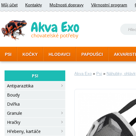
Můj účet
Kontakty
Možnosti dopravy
Věrnostní program
PSI
KOČKY
HLODAVCI
PAPOUŠCI
AKVARIST
Akva Exo
»
Psi
»
Náhubky, ohlávk
PSI
Antiparazitika
Boudy
Dvířka
Granule
Hračky
Hřebeny, kartáče