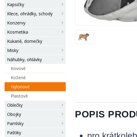
Kapsičky
Klece, ohrádky, schody
Konzervy
Kosmetika
Kukaně, domečky
Misky
Náhubky, ohlávky
Kovové
Kožené
Nylonové
Plastové
Oblečky
POPIS PRO
Obojky
Pamlsky
Paštiky
pro krátkole