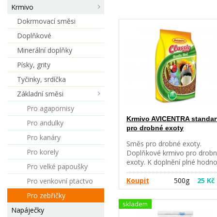
Krmivo
Dokrmovací směsi
Doplňkové
Minerální doplňky
Písky, grity
Tyčinky, srdíčka
Základní směsi
Pro agapornisy
Krmivo AVICENTRA standar
Pro andulky
pro drobné exoty
Pro kanáry
Směs pro drobné exoty.
Pro korely
Doplňkové krmivo pro drob
exoty. K doplnění plné hodno
Pro velké papoušky
krmiva podávejte čerstvé
ovoce, zelené krmivo aj. a
Koupit
500g
25 Kč
Pro venkovní ptactvo
zajistěte dostatek pitné vody
Pro zebřičky
Krmný návod: podávejte de
skladem
přiměřené množství. Složení:
Napáječky