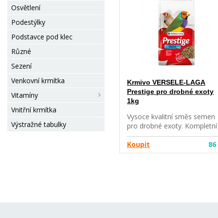
proso seté (zelené, žluté,
Osvětlení
červené), lesknice, oves setý
(loupaný), len.
Podestýlky
Podstavce pod klec
Různé
Sezení
Venkovní krmítka
Krmivo VERSELE-LAGA
Prestige pro drobné exoty
Vitamíny
1kg
Vnitřní krmítka
Vysoce kvalitní směs semen
Výstražné tabulky
pro drobné exoty. Kompletní
krmivo pro exoty. Krmný
návod: krmte dle potřeby.
Koupit
86
Složení: semena, obiloviny.