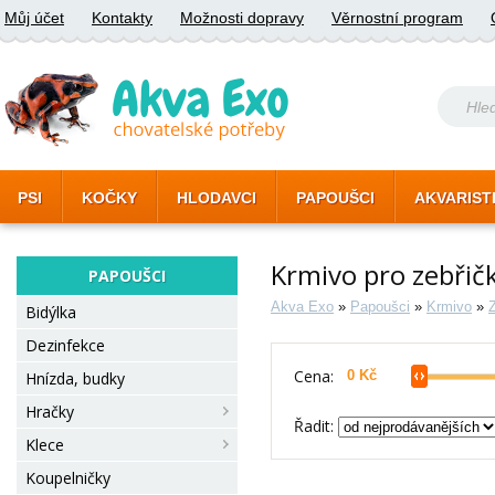
Můj účet
Kontakty
Možnosti dopravy
Věrnostní program
PSI
KOČKY
HLODAVCI
PAPOUŠCI
AKVARIST
Krmivo pro zebřič
PAPOUŠCI
Akva Exo
»
Papoušci
»
Krmivo
»
Bidýlka
Dezinfekce
Cena:
Hnízda, budky
Hračky
Řadit:
Klece
Koupelničky