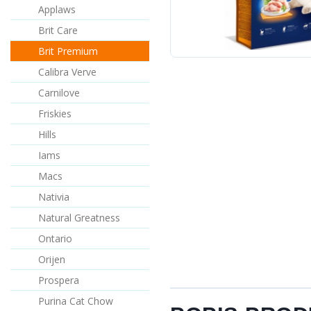
Applaws
Brit Care
Brit Premium
Calibra Verve
Carnilove
Friskies
Hills
Iams
Macs
Nativia
Natural Greatness
Ontario
Orijen
Prospera
Purina Cat Chow