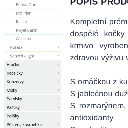
POPIS PRO
Purina One
Pro Plan
Kompletní prémi
Rasco
Royal Canin
dospělé kočky
Whiskas
krmivo vyrobe
Koťata
zdravou výživu 
Senioři / light
Hračky
Kapsičky
S omáčkou z kuř
Konzervy
Misky
S jablečnou duž
Pamlsky
S rozmarýnem, 
Paštiky
antioxidanty
Pelíšky
Pěstění, kosmetika