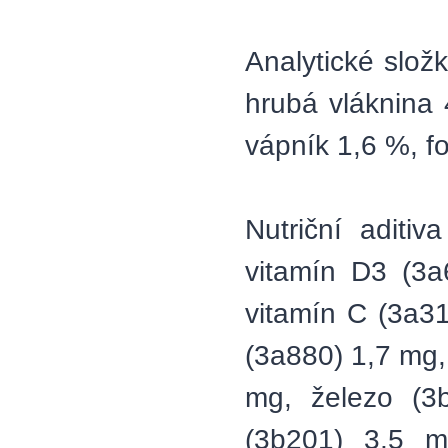
Analytické slož
hrubá vláknina 
vápník 1,6 %, fo
Nutriční aditi
vitamín D3 (3a
vitamín C (3a31
(3a880) 1,7 mg
mg, železo (3
(3b201) 3,5 m