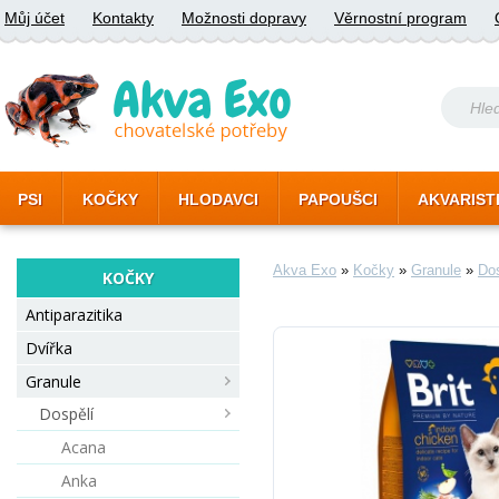
Můj účet
Kontakty
Možnosti dopravy
Věrnostní program
PSI
KOČKY
HLODAVCI
PAPOUŠCI
AKVARIST
Akva Exo
»
Kočky
»
Granule
»
Dos
KOČKY
Antiparazitika
Dvířka
Granule
Dospělí
Acana
Anka