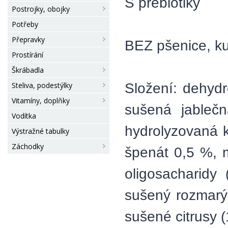
S prebiotiky
Postrojky, obojky
Potřeby
Přepravky
BEZ pšenice, ku
Prostírání
Škrábadla
Složení: dehydr
Steliva, podestýlky
Vitamíny, doplňky
sušená jablečn
Vodítka
hydrolyzovaná k
Výstražné tabulky
Záchodky
špenát 0,5 %, m
oligosacharidy
sušený rozmarý
sušené citrusy 