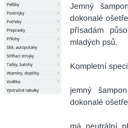
Jemný šampon 
Pelíšky
Postrojky
dokonalé ošetře
Potřeby
přísadám půso
Přepravky
Přílohy
mladých psů.
Sítě, autopotahy
Stříhací strojky
Kompletní speci
Tašky, batohy
Vitamíny, doplňky
Vodítka
jemný šampon 
Výstražné tabulky
dokonalé ošetřen
má neutrální p