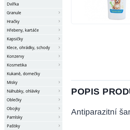
Dvířka
Granule
Hračky
Hřebeny, kartáče
Kapsičky
Klece, ohrádky, schody
Konzervy
Kosmetika
Kukaně, domečky
Misky
POPIS PRO
Náhubky, ohlávky
Oblečky
Obojky
Antiparazitní ša
Pamlsky
Paštiky