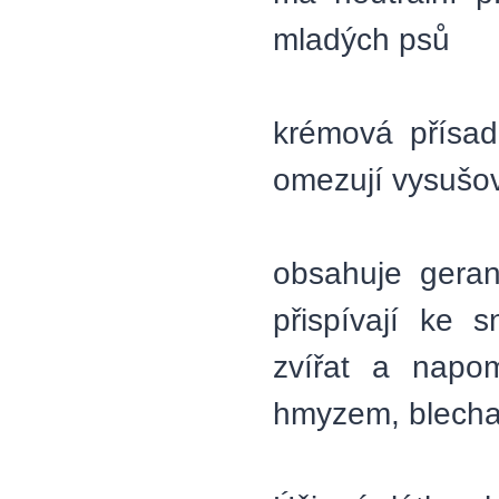
mladých psů
krémová přísad
omezují vysušo
obsahuje gerani
přispívají ke 
zvířat a napom
hmyzem, blecham