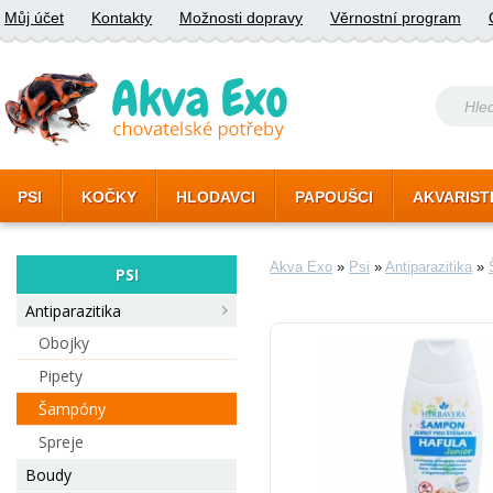
Můj účet
Kontakty
Možnosti dopravy
Věrnostní program
PSI
KOČKY
HLODAVCI
PAPOUŠCI
AKVARIST
Akva Exo
»
Psi
»
Antiparazitika
»
PSI
Antiparazitika
Obojky
Pipety
Šampóny
Spreje
Boudy